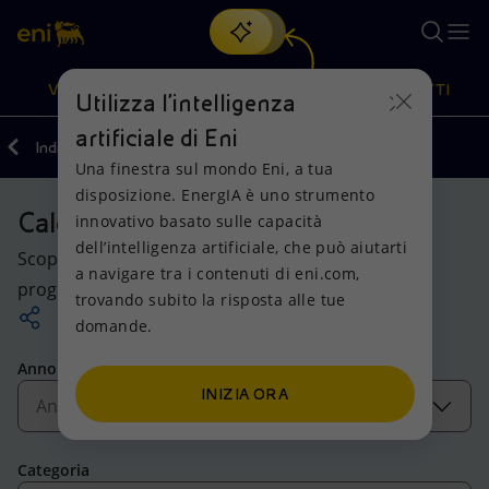
Cerca
VISIONE
AZIONI
PRODOTTI
Utilizza l'intelligenza
artificiale di Eni
Indietro
Una finestra sul mondo Eni, a tua
Oppure
scopri EnergIA
, la nostra nuova soluzione di intelligenza
disposizione. EnergIA è uno strumento
artificiale.
Calendario
Visione
Azioni
Prodotti
innovativo basato sulle capacità
dell’intelligenza artificiale, che può aiutarti
Scopri il calendario dei prossimi appuntamenti in
a navigare tra i contenuti di eni.com,
Mission e valori
Diversificazione energetica
Casa
programma.
trovando subito la risposta alle tue
domande.
Persone e Partnership
Tecnologie per la transizione
Imprese
Anno
Net Zero
Collaborazioni per l'innovazione
Mobilità
INIZIA ORA
Modello satellitare
Attività nel mondo
Categoria