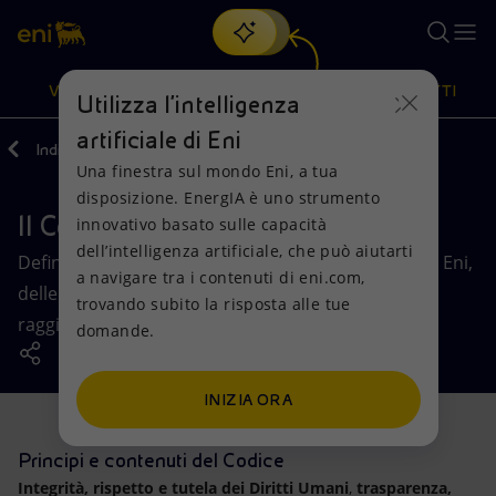
Cerca
VISIONE
AZIONI
PRODOTTI
Utilizza l'intelligenza
artificiale di Eni
Indietro
Governance
Regole della Governance
Una finestra sul mondo Eni, a tua
Oppure
scopri EnergIA
, la nostra nuova soluzione di intelligenza
disposizione. EnergIA è uno strumento
artificiale.
Il Codice Etico
Visione
Azioni
Prodotti
innovativo basato sulle capacità
dell’intelligenza artificiale, che può aiutarti
Definisce i valori e i principi che guidano l'azione di Eni,
a navigare tra i contenuti di eni.com,
Mission e valori
Diversificazione energetica
Casa
delle sue persone e di chi contribuisce al
trovando subito la risposta alle tue
raggiungimento dei suoi obiettivi.
domande.
Persone e Partnership
Tecnologie per la transizione
Imprese
Net Zero
Collaborazioni per l'innovazione
Mobilità
INIZIA ORA
Modello satellitare
Attività nel mondo
Principi e contenuti del Codice
Integrità, rispetto e tutela dei Diritti Umani
,
trasparenza,