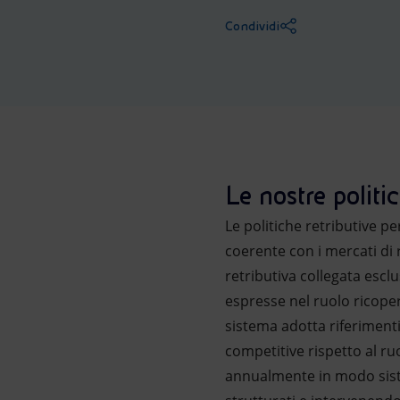
Market Abuse
Condividi
Le nostre polit
Le politiche retributive p
coerente con i mercati di 
retributiva collegata esclus
espresse nel ruolo ricoper
sistema adotta riferimenti
competitive rispetto al ruo
annualmente in modo siste