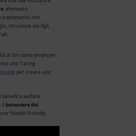
are che tale indicatore
le
, elemento
n trattamento che
, istruzione dei figli,
ali.
ità di Eni come employer.
come una “caring
ersone
per creare una
 benefit e welfare
 il
benessere dei
ione “Health Friendly