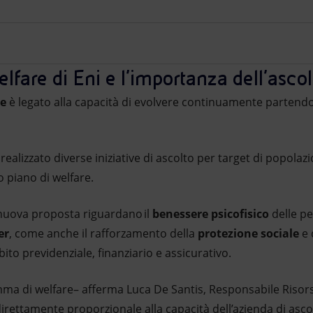
elfare di Eni e l’importanza dell’ascol
re
è legato alla capacità di evolvere continuamente partendo 
realizzato diverse iniziative di ascolto per target di popola
 piano di welfare.
a nuova proposta riguardano il
benessere psicofisico
delle pe
er
, come anche il rafforzamento della
protezione sociale
e 
ito previdenziale, finanziario e assicurativo.
mma di welfare– afferma Luca De Santis, Responsabile Riso
irettamente proporzionale alla capacità dell’azienda di ascolta