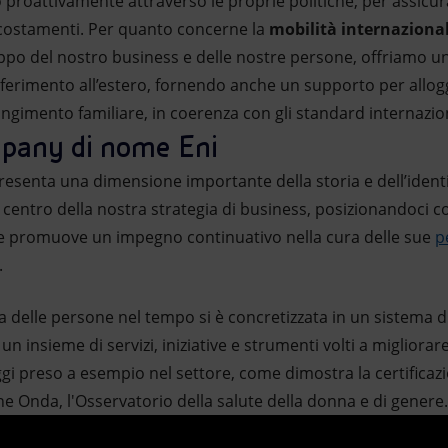
 proattivamente attraverso le proprie politiche, per assicur
scostamenti. Per quanto concerne la
mobilità internaziona
ppo del nostro business e delle nostre persone, offriamo u
ferimento all’estero, fornendo anche un supporto per alloggio
iungimento familiare, in coerenza con gli standard internazion
pany di nome Eni
esenta una dimensione importante della storia e dell’ident
 centro della nostra strategia di business, posizionandoci 
 promuove un impegno continuativo nella cura delle sue
p
.
delle persone nel tempo si è concretizzata in un sistema di
 insieme di servizi, iniziative e strumenti volti a migliorare
gi preso a esempio nel settore, come dimostra la certificaz
 Onda, l'Osservatorio della salute della donna e di genere.