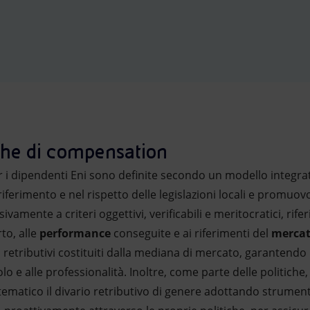
iche di compensation
er i dipendenti Eni sono definite secondo un modello integrato
riferimento e nel rispetto delle legislazioni locali e promu
ivamente a criteri oggettivi, verificabili e meritocratici, riferi
to, alle
performance
conseguite e ai riferimenti del
merca
 retributivi costituiti dalla mediana di mercato, garantendo
lo e alle professionalità. Inoltre, come parte delle politiche
matico il divario retributivo di genere adottando strumenti 