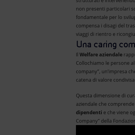
strutturati e intervenendo
non presenti particolari 
fondamentale per lo svilu
compensa i disagi del tras
viaggi di rientro e ricong
Una caring com
Il
Welfare aziendale
rappr
Collochiamo le persone al
company”, un’impresa che
catena di valore condivisa
Questa dimensione di cura 
aziendale che comprende un
dipendenti
e che viene og
Company” della Fondazione