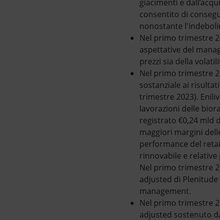
giacimenti e dall’acqu
consentito di consegui
nonostante l'indebolim
Nel primo trimestre 2
aspettative del manag
prezzi sia della volati
Nel primo trimestre 20
sostanziale ai risulta
trimestre 2023). Enil
lavorazioni delle bior
registrato €0,24 mld d
maggiori margini dell
performance del retail
rinnovabile e relative
Nel primo trimestre 2
adjusted di Plenitude 
management.
Nel primo trimestre 20
adjusted sostenuto da 