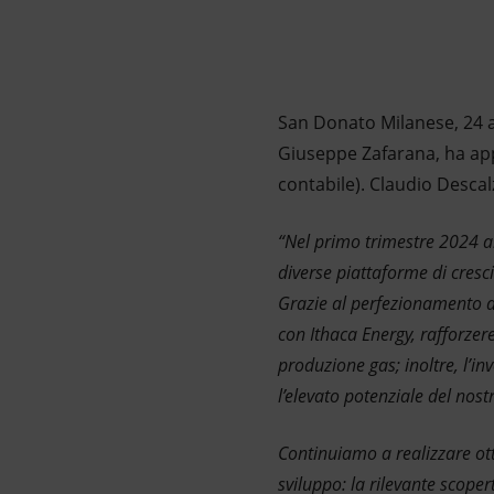
Market Abuse
San Donato Milanese, 24 a
Giuseppe Zafarana, ha appr
contabile). Claudio Descal
“Nel primo trimestre 2024 a
diverse piattaforme di crescit
Grazie al perfezionamento de
con Ithaca Energy, rafforze
produzione gas; inoltre, l’i
l’elevato potenziale del nost
Continuiamo a realizzare otti
sviluppo: la rilevante scope