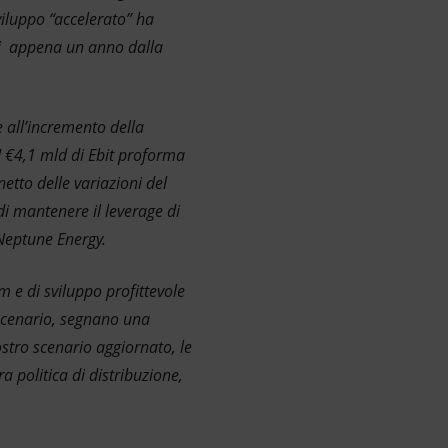
sviluppo “accelerato” ha
 di appena un anno dalla
ie all’incremento della
 I €4,1 mld di Ebit proforma
netto delle variazioni del
di mantenere il leverage di
 Neptune Energy.
m e di sviluppo profittevole
o scenario, segnano una
ostro scenario aggiornato, le
a politica di distribuzione,