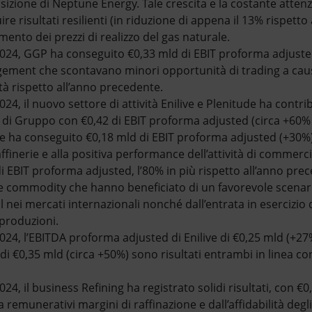
isizione di Neptune Energy. Tale crescita e la costante attenz
re risultati resilienti (in riduzione di appena il 13% rispetto
ento dei prezzi di realizzo del gas naturale.
024, GGP ha conseguito €0,33 mld di EBIT proforma adjusted,
ement che scontavano minori opportunità di trading a causa
lità rispetto all’anno precedente.
24, il nuovo settore di attività Enilive e Plenitude ha contr
ti di Gruppo con €0,42 di EBIT proforma adjusted (circa +60%
ive ha conseguito €0,18 mld di EBIT proforma adjusted (+30%)
affinerie e alla positiva performance dell’attività di commerc
i EBIT proforma adjusted, l’80% in più rispetto all’anno prec
e commodity che hanno beneficiato di un favorevole scenario
 nei mercati internazionali nonché dall’entrata in esercizio
 produzioni.
024, l’EBITDA proforma adjusted di Enilive di €0,25 mld (+2
di €0,35 mld (circa +50%) sono risultati entrambi in linea con
24, il business Refining ha registrato solidi risultati, con €
remunerativi margini di raffinazione e dall’affidabilità degli