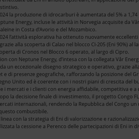
stintivo.
024 la produzione di idrocarburi è aumentata del 5% a 1,74 
eptune Energy, incluse le attività in Norvegia acquisite da Vår
aleine in Costa d’Avorio e del Mozambico.
24 l’attività esplorativa ha ottenuto nuovamente eccellenti 
grazie alla scoperta di Calao nel blocco CI-205 (Eni 90%) al l
coperta di Cronos nel Blocco 6 operato, al largo di Cipro.
on con Neptune Energy, d’intesa con la collegata Vår Energ
 da un eccezionale disegno strategico e operativo, grazie al
et e di presenze geografiche, rafforzando la posizione del G
egno Unito ed è coerente con i nostri piani di crescita del b
e i mercati e i clienti con energia affidabile, competitiva e 
opo la decisione finale di investimento, il progetto Congo F
rcati internazionali, rendendo la Repubblica del Congo un
questo combustibile.
linea con la strategia di Eni di valorizzazione e razionalizzaz
lizzata la cessione a Perenco delle partecipazioni di Eni in d