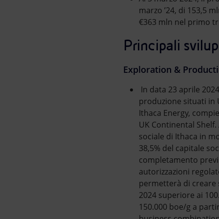
marzo ’24, di 153,5 ml
€363 mln nel primo tr
Principali svilu
Exploration & Product
In data 23 aprile 202
produzione situati in U
Ithaca Energy, compie
UK Continental Shelf. 
sociale di Ithaca in 
38,5% del capitale soc
completamento previst
autorizzazioni regolat
permetterà di creare 
2024 superiore ai 100
150.000 boe/g a partir
business combination 