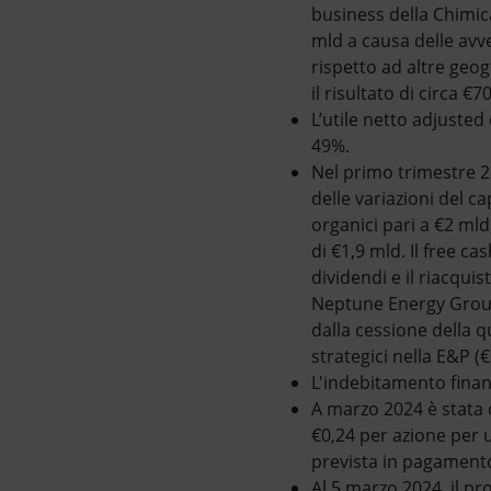
business della Chimic
mld a causa delle avv
rispetto ad altre geog
il risultato di circa 
L’utile netto adjusted
49%.
Nel primo trimestre 20
delle variazioni del ca
organici pari a €2 ml
di €1,9 mld. Il free c
dividendi e il riacqui
Neptune Energy Group (
dalla cessione della q
strategici nella E&P (€
L'indebitamento finanz
A marzo 2024 è stata d
€0,24 per azione per u
prevista in pagament
Al 5 marzo 2024, il p