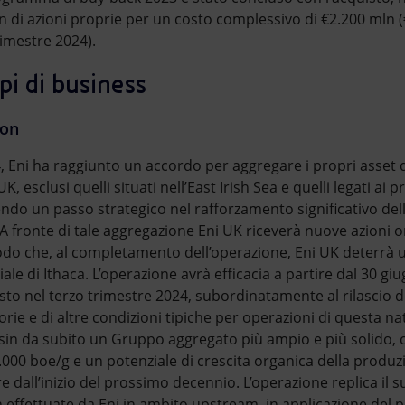
n di azioni proprie per un costo complessivo di €2.200 mln (€
imestre 2024).
ppi di business
ion
4, Eni ha raggiunto un accordo per aggregare i propri asset 
K, esclusi quelli situati nell’East Irish Sea e quelli legati ai p
ndo un passo strategico nel rafforzamento significativo del
A fronte di tale aggregazione Eni UK riceverà nuove azioni o
modo che, al completamento dell’operazione, Eni UK deterrà u
iale di Ithaca. L’operazione avrà efficacia a partire dal 30 g
o nel terzo trimestre 2024, subordinatamente al rilascio d
orie e di altre condizioni tipiche per operazioni di questa na
sin da subito un Gruppo aggregato più ampio e più solido,
.000 boe/g e un potenziale di crescita organica della produz
e dall’inizio del prossimo decennio. L’operazione replica il 
effettuate da Eni in ambito upstream, in applicazione del 