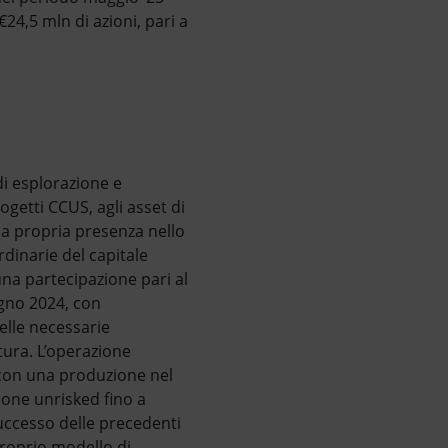
24,5 mln di azioni, pari a
di esplorazione e
rogetti CCUS, agli asset di
la propria presenza nello
rdinarie del capitale
na partecipazione pari al
iugno 2024, con
elle necessarie
tura. L’operazione
 con una produzione nel
ione unrisked fino a
successo delle precedenti
proprio modello di