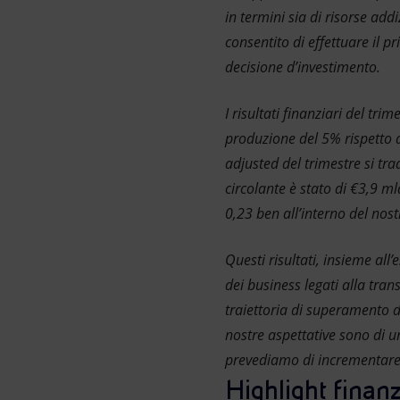
in termini sia di risorse add
consentito di effettuare il 
decisione d’investimento.
I risultati finanziari del tri
produzione del 5% rispetto a
adjusted del trimestre si trad
circolante è stato di €3,9 ml
0,23 ben all’interno del nost
Questi risultati, insieme all
dei business legati alla tran
traiettoria di superamento d
nostre aspettative sono di un
prevediamo di incrementare 
Highlight finan