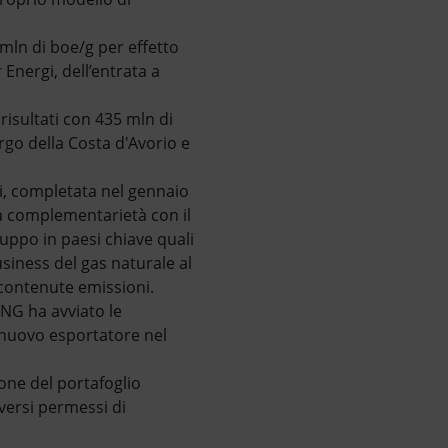
mln di boe/g per effetto
 Energi, dell’entrata a
risultati con 435 mln di
argo della Costa d'Avorio e
i, completata nel gennaio
la complementarietà con il
ruppo in paesi chiave quali
usiness del gas naturale al
a contenute emissioni.
LNG ha avviato le
 nuovo esportatore nel
ione del portafoglio
iversi permessi di