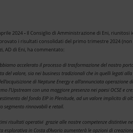
prile 2024
-
Il Consiglio di Amministrazione di Eni, riunitosi 
ovato i risultati consolidati del primo trimestre 2024 (non
zi, AD di Eni, ha commentato:
bbiamo accelerato il processo di trasformazione del nostro porta
a del valore, sia nei business tradizionali che in quelli legati all
ll’acquisizione di Neptune Energy e all’annunciata operazione di 
remo l’Upstream con una maggiore presenza nei paesi OCSE e cres
nvestimento del fondo EIP in Plenitude, ad un valore implicito di 
ro segmento rinnovabili e retail.
mi risultati operativi grazie alle nostre competenze distintive ne
rta esplorativa in Costa d’Avorio aumenterà le opzioni di creazion