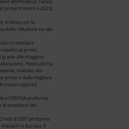
ione all’efficienza, hanno
 al primo trimestre 2023),
 in linea con le
 della riduzione sia dei
ibuito in maniera
 rispetto al primo
 grazie alle maggiori
ializzazione. Plenitude ha
edente, trainato dai
 prezzi e dalla migliore
 di nuova capacità
7%) e l’EBITDA proforma
 le previsioni del
0,2 mld di EBIT proforma
 impianti in Europa. Il