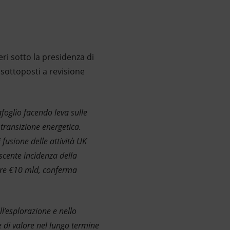
ieri sotto la presidenza di
 sottoposti a revisione
foglio facendo leva sulle
a transizione energetica.
fusione delle attività UK
cente incidenza della
oltre €10 mld, conferma
ll’esplorazione e nello
e di valore nel lungo termine