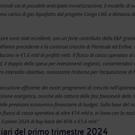
izionali sia di possibile anticipata monetizzazione; il modello di 
primo carico di gas liquefatto dal progetto Congo LNG a distanza
mestre sono stati eccellenti, con un forte contributo della E&P graz
ll’anno precedente e la continua crescita di Plenitude ed Enilive.
ucono in €1,6 mld di profitti netti. Il flusso di cassa operativo al 
d, il doppio della spesa per investimenti organici, consentendoci 
ro intervallo obiettivo, nonostante l’esborso per l’acquisizione di
’esecuzione efficiente dei nostri programmi di crescita nell’upstrea
sizione energetica, nonché alla cattura delle fasi favorevoli dell
elle previsioni economico-finanziarie di budget. Sulla base del n
 flusso di cassa operativo di oltre €14 mld e, in linea con la nostr
il piano 2024 di buy-back del 45% a €1,6 mld.”
ziari del primo trimestre 2024