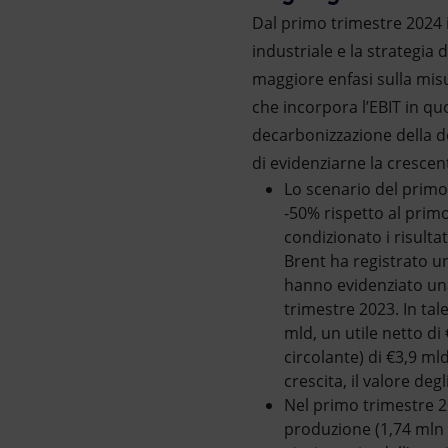
Dal primo trimestre 2024 i
industriale e la strategia 
maggiore enfasi sulla misu
che incorpora l’EBIT in quo
decarbonizzazione della d
di evidenziarne la cresce
Lo scenario del primo 
-50% rispetto al primo
condizionato i risulta
Brent ha registrato un
hanno evidenziato una
trimestre 2023. In tal
mld, un utile netto di
circolante) di €3,9 ml
crescita, il valore degli
Nel primo trimestre 2
produzione (1,74 mln b