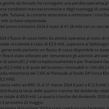
a gestito da Versalis ha conseguito una perdita operativa p
erse condizioni macroeconomiche e degli svantaggi di costo
rafie. Tuttavia, la costante attenzione a ottimizzare i costi h
€70 mln su base sequenziale.
 del primo trimestre 2024 è stato di €1,58 mld con un tax rate
24 il flusso di cassa netto da attività operativa al costo di
pitale circolante) è stato di €3,9 mld, superiore ai fabbisogni
d, generando pertanto un flusso di cassa disponibile su base
ash flow è stato utilizzato per remunerare gli azionisti attrav
sto di azioni (€1,2 mld complessivamente) e per finanziare l’a
€2,3 mld) e di asset del business rinnovabili in USA (€0,2 m
uota minoritaria del 7,6% di Plenitude al fondo EIP (circa €0,
0,2 mld).
iario netto ex-IFRS 16 al 31 marzo 2024 è pari a €12,9 mld; il
istribuita la terza delle quattro tranche del dividendo relati
n totale di €0,8 mld. La quarta tranche del dividendo 2023 d
o il prossimo 22 maggio.
rogramma di buy-back 2023 è stato concluso con l'acquisto, 