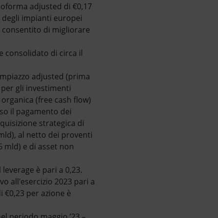
roforma adjusted di €0,17
 degli impianti europei
a consentito di migliorare
 consolidato di circa il
 rimpiazzo adjusted (prima
 per gli investimenti
 organica (free cash flow)
erso il pagamento dei
cquisizione strategica di
ld), al netto dei proventi
6 mld) e di asset non
 leverage è pari a 0,23.
vo all'esercizio 2023 pari a
i €0,23 per azione è
nel periodo maggio ’23 –