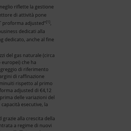
glio riflette la gestione
ttore di attività pone
[1]
BIT proforma adjusted”
,
business dedicati alla
g dedicato, anche al fine
zi del gas naturale (circa
b europei) che ha
l greggio di riferimento
argini di raffinazione
minuiti rispetto al primo
oforma adjusted di €4,12
prima delle variazioni del
 capacità esecutive, la
razie alla crescita della
ntrata a regime di nuovi