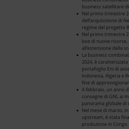
business satellitare di
Nel primo trimestre 2
dell’acquisizione di N
regime del progetto B
Nel primo trimestre 20
boe di nuove risorse, 
all’estensione della s
La business combinati
2024, è caratterizzata
portafoglio Eni di ass
Indonesia, Algeria e R
fine di approvvigionar
A febbraio, un anno d
consegne di GNL ai me
panorama globale di 
Nel mese di marzo, in 
upstream, è stata fina
produzione in Congo.