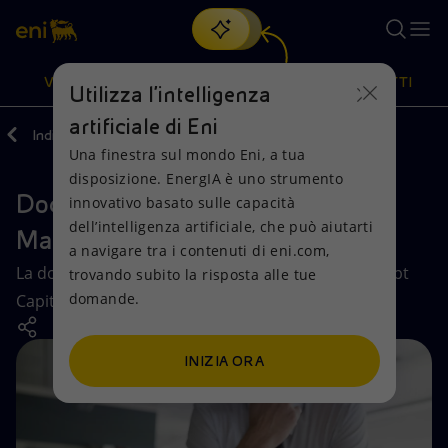
Cerca
VISIONE
AZIONI
PRODOTTI
Utilizza l'intelligenza
artificiale di Eni
Indietro
Investitori
Debito e Rating
Una finestra sul mondo Eni, a tua
Oppure
scopri EnergIA
, la nostra nuova soluzione di intelligenza
disposizione. EnergIA è uno strumento
artificiale.
Documentazione Debt Capital
Visione
Azioni
Prodotti
innovativo basato sulle capacità
dell’intelligenza artificiale, che può aiutarti
Market
a navigare tra i contenuti di eni.com,
Mission e valori
Diversificazione energetica
Casa
La documentazione finanziaria di Eni relativa al Debt
trovando subito la risposta alle tue
domande.
Capital Market, consultabile e scaricabile in pdf.
Persone e Partnership
Tecnologie per la transizione
Imprese
Net Zero
Collaborazioni per l'innovazione
Mobilità
INIZIA ORA
Modello satellitare
Attività nel mondo