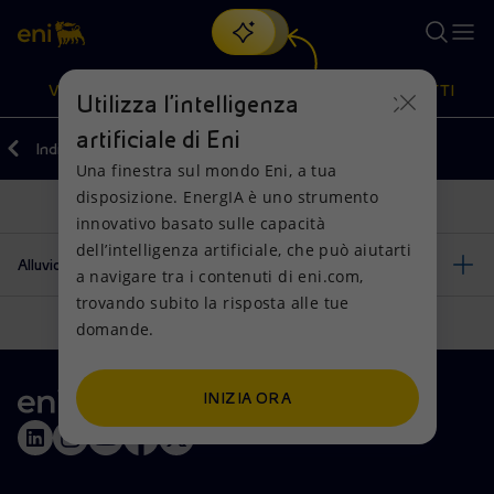
Cerca
VISIONE
AZIONI
PRODOTTI
Utilizza l'intelligenza
artificiale di Eni
Indietro
Media
Una finestra sul mondo Eni, a tua
Oppure
scopri EnergIA
, la nostra nuova soluzione di intelligenza
disposizione. EnergIA è uno strumento
artificiale.
Visione
Azioni
Prodotti
innovativo basato sulle capacità
dell’intelligenza artificiale, che può aiutarti
Alluvione Calabria, Sardegna e Sicilia
a navigare tra i contenuti di eni.com,
Mission e valori
Diversificazione energetica
Casa
trovando subito la risposta alle tue
domande.
Persone e Partnership
Tecnologie per la transizione
Imprese
Net Zero
Collaborazioni per l'innovazione
Mobilità
INIZIA ORA
Modello satellitare
Attività nel mondo