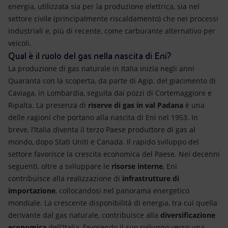
energia, utilizzata sia per la produzione elettrica, sia nel
settore civile (principalmente riscaldamento) che nei processi
industriali e, più di recente, come carburante alternativo per
veicoli.
Qual è il ruolo del gas nella nascita di Eni?
La produzione di gas naturale in Italia inizia negli anni
Quaranta con la scoperta, da parte di Agip, del giacimento di
Caviaga, in Lombardia, seguita dai pozzi di Cortemaggiore e
Ripalta. La presenza di
riserve di gas in val Padana
è una
delle ragioni che portano alla nascita di Eni nel 1953. In
breve, l’Italia diventa il terzo Paese produttore di gas al
mondo, dopo Stati Uniti e Canada. Il rapido sviluppo del
settore favorisce la crescita economica del Paese. Nei decenni
seguenti, oltre a sviluppare le
risorse interne
, Eni
contribuisce alla realizzazione di
infrastrutture di
importazione
, collocandosi nel panorama energetico
mondiale. La crescente disponibilità di energia, tra cui quella
derivante dal gas naturale, contribuisce alla
diversificazione
economica
dell'Italia, favorendo il suo sviluppo verso una