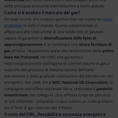
delle principali economie manifatturiere a livello globale.
Come si è evoluto il mercato del gas?
Fin dagli esordi, Eni instaura partnership con numerosi
paesi
produttori
in tutto il mondo. Queste collaborazioni si
affiancano alla costruzione di una solida rete di gasdotti
capace di garantire la
diversificazione delle fonti di
approvvigionamento
e, al contempo, una
sicura fornitura di
gas
all'Italia. L'espansione porta alla realizzazione della
prima
linea del Transmed
, nel 1983, che garantisce
l’approvvigionamento dall’Algeria di ulteriori volumi di gas a
supporto del processo di metanizzazione dell’Italia
meridionale e della graduale sostituzione del petrolio nel mix
energetico. Nel 2004, Eni e
NOC
(
National Oil Corporation
), la
compagnia petrolifera nazionale libica, realizzano il
gasdotto
GreenStream
che collega la Libia all’Italia lungo un percorso
di 520 chilometri. L’impianto ricopre tuttora un ruolo primario
tra le fonti di gas naturale per il Paese.
Il ruolo del GNL, flessibilità e sicurezza energetica