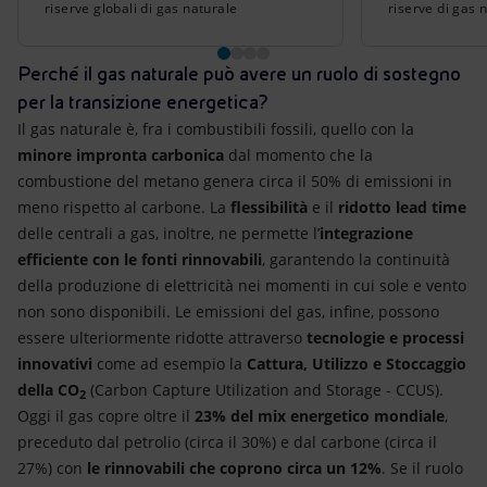
riserve globali di gas naturale
riserve di gas 
Perché il gas naturale può avere un ruolo di sostegno
per la transizione energetica?
Il gas naturale è, fra i combustibili fossili, quello con la
minore impronta carbonica
dal momento che la
combustione del metano genera circa il 50% di emissioni in
meno rispetto al carbone. La
flessibilità
e il
ridotto lead time
delle centrali a gas, inoltre, ne permette l’
integrazione
efficiente con le fonti rinnovabili
, garantendo la continuità
della produzione di elettricità nei momenti in cui sole e vento
non sono disponibili. Le emissioni del gas, infine, possono
essere ulteriormente ridotte attraverso
tecnologie e processi
innovativi
come ad esempio la
Cattura, Utilizzo e Stoccaggio
della CO
(Carbon Capture Utilization and Storage - CCUS).
2
Oggi il gas copre oltre il
23% del mix energetico mondiale
,
preceduto dal petrolio (circa il 30%) e dal carbone (circa il
27%) con
le rinnovabili che coprono circa un 12%
. Se il ruolo