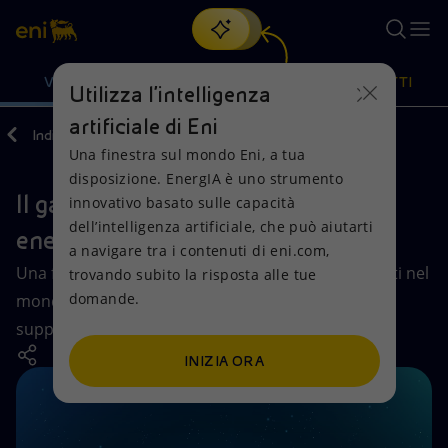
Cerca
VISIONE
AZIONI
PRODOTTI
Utilizza l'intelligenza
artificiale di Eni
Indietro
Visione
Scenari energetici
Una finestra sul mondo Eni, a tua
Oppure
scopri EnergIA
, la nostra nuova soluzione di intelligenza
disposizione. EnergIA è uno strumento
artificiale.
Il gas naturale nello scenario
Visione
Azioni
Prodotti
innovativo basato sulle capacità
dell’intelligenza artificiale, che può aiutarti
energetico globale
a navigare tra i contenuti di eni.com,
Mission e valori
Diversificazione energetica
Casa
Una fonte versatile che accompagna i cambiamenti nel
trovando subito la risposta alle tue
domande.
mondo dell’energia e che può avere un ruolo di
Persone e Partnership
Tecnologie per la transizione
Imprese
supporto nel percorso di decarbonizzazione.
Net Zero
Collaborazioni per l'innovazione
Mobilità
INIZIA ORA
Modello satellitare
Attività nel mondo