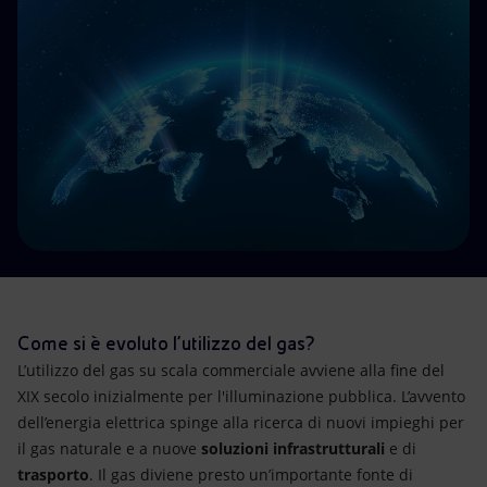
Energia accessibile
Innovazione
Scenari energetici
Come si è evoluto l’utilizzo del gas?
L’utilizzo del gas su scala commerciale avviene alla fine del
XIX secolo inizialmente per l'illuminazione pubblica. L’avvento
dell’energia elettrica spinge alla ricerca di nuovi impieghi per
il gas naturale e a nuove
soluzioni infrastrutturali
e di
trasporto
. Il gas diviene presto un’importante fonte di