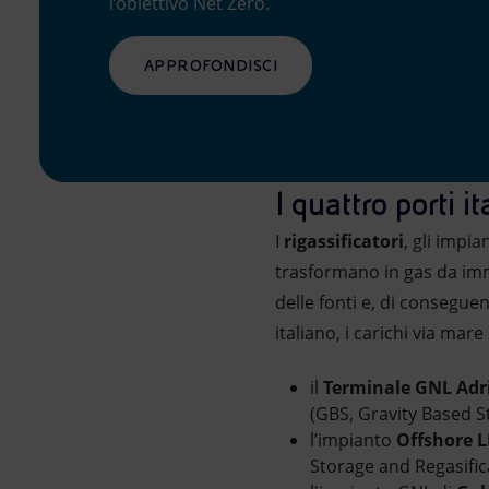
l’obiettivo Net Zero.
APPROFONDISCI
I quattro porti i
I
rigassificatori
, gli impia
trasformano in gas da im
delle fonti e, di consegue
italiano, i carichi via mar
il
Terminale GNL Adr
(GBS, Gravity Based St
l’impianto
Offshore 
Storage and Regasifica