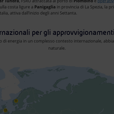
ar Tundra
, FSRU attraccata al porto di
Piombino
e
operati
ulla costa ligure a
Panigaglia
in provincia di La Spezia, la p
talia, attiva dall’inizio degli anni Settanta.
 gas naturale. L’infografica rappresenta una mappa con quatto
ernazionali per gli approvvigionamenti
 di energia in un complesso contesto internazionale, abbiam
naturale.