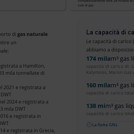
La capacità di ca
sporto di
gas naturale
Le capacità di carico
ntire un
abbiamo a disposizio
ale:
174 mila
m³ gas l
egistrata a Hamilton,
capacità di carico di:
Kalymnos, Maran Gas A
93 mila tonnellate di
160 mila
m³ gas l
el 2021 e registrata a
capacità di carico tot
la DWT
nel 2024 e registrata a
138 mi
m³ gas liq
 93 mila DWT
capacità di carico tota
016 e registrata in
a DWT
La flotta GNL
14 e registrata in Grecia,