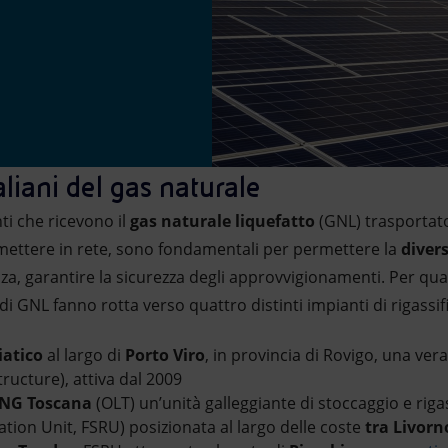
taliani del gas naturale
nti che ricevono il
gas naturale liquefatto
(GNL) trasportato
mettere in rete, sono fondamentali per permettere la
diver
nza, garantire la sicurezza degli approvvigionamenti. Per quan
e di GNL fanno rotta verso quattro distinti impianti di rigassif
iatico
al largo di
Porto Viro
, in provincia di Rovigo, una vera 
ructure), attiva dal 2009
LNG Toscana
(OLT) un’unità galleggiante di stoccaggio e rigas
tion Unit, FSRU) posizionata al largo delle coste
tra Livorn