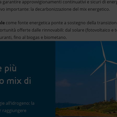
a garantire approvvigionamenti continuativi e sicuri di energia
tivo importante: la decarbonizzazione del mix energetico.
ale
come fonte energetica ponte a sostegno della transizione
rtunità offerte dalle rinnovabili: dal solare (fotovoltaico e te
ranti, fino al biogas e biometano.
e più
ro mix di
ie all’idrogeno: la
er raggiungere