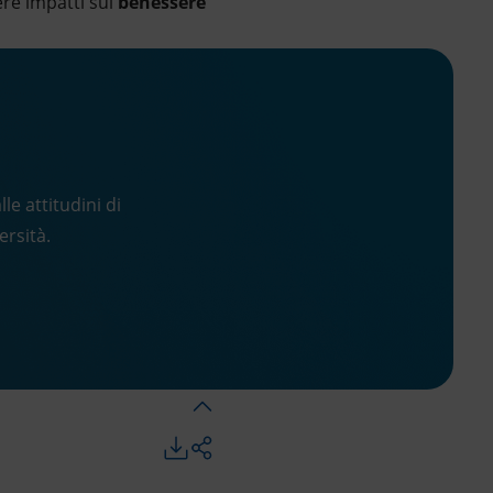
vere impatti sul
benessere
e attitudini di
ersità.