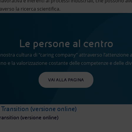
ità lavorativa e inerenti ai processi industriali, che possono a
averso la ricerca scientifica.
Le persone al centro
nostra cultura di “caring company” attraverso l’attenzione all
no e la valorizzazione costante delle competenze e delle div
VAI ALLA PAGINA
 Transition (versione online)
ransition (versione online)