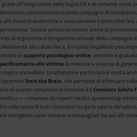
tà grazie all’integrazione della lingua LIS e di comandi vocali
e alimentata costantemente tramite campagne di sensibilizz
 alle malattie endemiche e sessualmente trasmissibili fino a
ertensione. Queste attività includono anche la promozione di 
ncipi di ergonomia e l’erogazione annuale della campagna d
rallelamente alla salute fisica, Eni tutela l’equilibrio psicolog
servizio di
supporto psicologico online
, anonimo e gratuito
specificamente alle vittime
di molestie e violenza di genere
ologico immediato. Un’attenzione particolare è rivolta anche
l programma
Train the Brain
, che permette di effettuare col
ione di questo complesso di iniziative è il
Comitato Salute 
cientifico — composto da esperti medici, epidemiologi ed eco
ni nella tutela di tutti i lavoratori lungo la catena del valo
zione energetica siano sempre accompagnati dai più alti stan