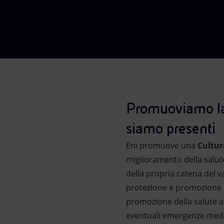
Market Abuse
Promuoviamo la 
siamo presenti
Eni promuove una
Cultur
miglioramento della salute r
della propria catena del va
protezione e promozione pe
promozione della salute a
eventuali emergenze medic