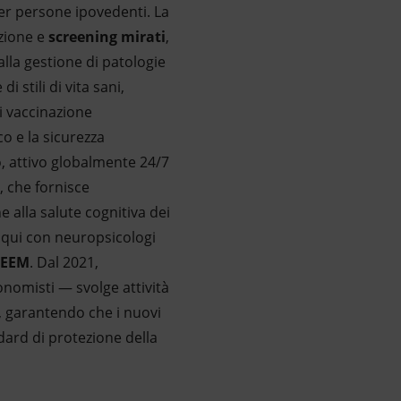
 per persone ipovedenti. La
azione e
screening mirati
,
lla gestione di patologie
stili di vita sani,
i vaccinazione
ico e la sicurezza
, attivo globalmente 24/7
, che fornisce
 alla salute cognitiva dei
loqui con neuropsicologi
FEEM
. Dal 2021,
nomisti — svolge attività
re, garantendo che i nuovi
dard di protezione della