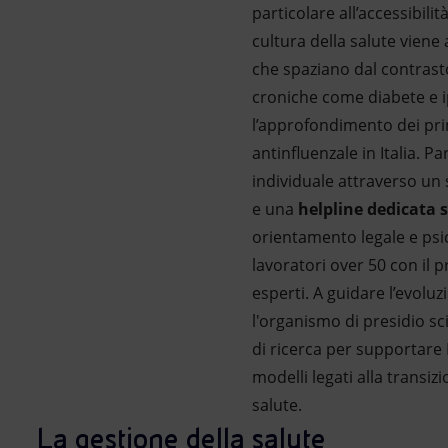
particolare all’accessibili
cultura della salute vien
che spaziano dal contrasto
croniche come diabete e ip
l’approfondimento dei pri
antinfluenzale in Italia. Pa
individuale attraverso un 
e una
helpline dedicata 
orientamento legale e psic
lavoratori over 50 con i
esperti. A guidare l’evoluz
l'organismo di presidio s
di ricerca per supportare E
modelli legati alla transi
salute.
La gestione della salute