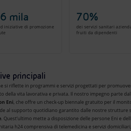
6 mila
70%
ad iniziative di promozione
dei servizi sanitari azienda
ute
fruiti da dipendenti
ive principali
one si riflette in programmi e servizi progettati per promuove
ito della vita lavorativa e privata. Il nostro impegno parte d
on Eni
, che offre un check-up biennale gratuito per il moni
de al supporto quotidiano garantito dalle nostre strutture 
e
. Quest’ultimo mette a disposizione delle persone Eni e delle 
anitaria h24 comprensiva di telemedicina e servizi domiciliar