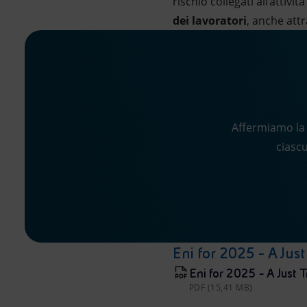
rischio collegati all’attiv
dei lavoratori
, anche attr
Affermiamo la 
ciascu
Eni for 2025 - A Just
Eni for 2025 - A Just T
PDF (15,41 MB)