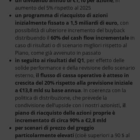
un dividendo annuo di €1,10 per azione
, in
aumento del 5% rispetto al 2025
un programma di riacquisto di azioni
inizialmente fissato a 1,5 miliardi di euro,
con
possibilità di ulteriore incremento del buyback
distribuendo il
60% del cash flow incrementale
in
caso di risultati o di scenario migliori rispetto al
Piano, come già avvenuto in passato
in seguito ai risultati del Q1
, per effetto delle
solide performance e della revisione dello scenario
esterno,
il flusso di cassa operativo è atteso in
crescita del 20% rispetto alla previsione iniziale
a €13,8 mld su base annua
. In coerenza con la
politica di distribuzione, che prevede la
condivisione dell’upside con i nostri azionisti
, il
piano di riacquisto delle azioni proprie è
incrementato di circa 90% a €2,8 mld
per scenari di prezzo del greggio
particolarmente elevati
(cioè superiori a 90 $ al