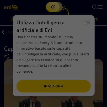
Cerca
VISIONE
AZIONI
PRODOTTI
Utilizza l'intelligenza
artificiale di Eni
Indietro
Investitori
Strategia
Una finestra sul mondo Eni, a tua
Oppure
scopri EnergIA
, la nostra nuova soluzione di intelligenza
disposizione. EnergIA è uno strumento
artificiale.
Capital Markets Update 2026
Visione
Azioni
Prodotti
innovativo basato sulle capacità
dell’intelligenza artificiale, che può aiutarti
a navigare tra i contenuti di eni.com,
Mission e valori
Diversificazione energetica
Casa
trovando subito la risposta alle tue
domande.
Persone e Partnership
Tecnologie per la transizione
Imprese
Net Zero
Collaborazioni per l'innovazione
Mobilità
INIZIA ORA
Modello satellitare
Attività nel mondo