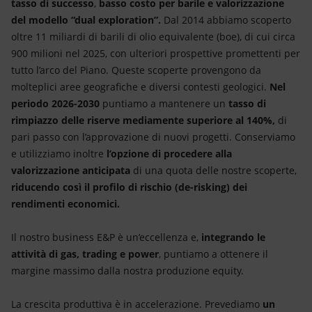
tasso di successo
,
basso costo per barile e valorizzazione
del modello “dual exploration”.
Dal 2014 abbiamo scoperto
oltre 11 miliardi di barili di olio equivalente (boe), di cui circa
900 milioni nel 2025, con ulteriori prospettive promettenti per
tutto l’arco del Piano. Queste scoperte provengono da
molteplici aree geografiche e diversi contesti geologici.
Nel
periodo 2026-2030
puntiamo a mantenere un
tasso di
rimpiazzo delle riserve mediamente superiore al 140%,
di
pari passo con l’approvazione di nuovi progetti. Conserviamo
e utilizziamo inoltre
l’opzione di procedere alla
valorizzazione anticipata
di una quota delle nostre scoperte,
riducendo così il profilo di rischio (de-risking) dei
rendimenti economici.
Il nostro business E&P è un’eccellenza e,
integrando le
attività di gas, trading e power
, puntiamo a ottenere il
margine massimo dalla nostra produzione equity.
La crescita produttiva è in accelerazione. Prevediamo
un