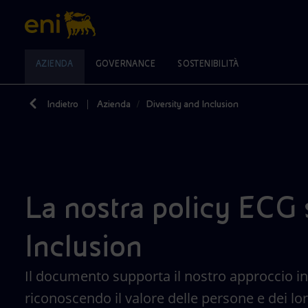
AZIENDA
GOVERNANCE
SOSTENIBILITÀ
Indietro
Azienda
Diversity and Inclusion
REGIONI
AZIENDA
GOVERNANCE
SOSTENIBILITÀ
VISIONE
AZIONI
PRODOTTI
INVESTITORI
MEDIA
CARRIERE
VAI A
VAI A
VAI A
VAI A
VAI A
VAI A
VAI A
VAI A
VAI A
Cerca
Impegno per la sostenibilità
Diversificazione energetica
Strategia
La nostra storia
Modello di Eni
Mission e valori
Casa
Comunicati stampa
Processo di selezione
Africa
Consiglio di Amministrazione
Clima e decarbonizzazione
Tecnologie per la transizione
Lavorare in Eni
Identità del marchio
Persone e Partnership
Imprese
Rating ESG
News
Americhe
Titolo e politica di remunerazione
Oppure
scopri EnergIA
, la nostra nuova soluzione di 
Diversity & Inclusion
Tutela dell'ambiente
Collaborazioni per l'innovazione
Collegio Sindacale
Net Zero
Mobilità
Media kit
Welfare
Asia e Oceania
azionisti
Regole di Governance
Persone e comunità
Attività nel mondo
Modello di Business
Modello satellitare
Eventi
Formazione
Europa
Reporting e bilanci
La nostra policy ECG 
Energia accessibile
Struttura Organizzativa
Relazione sul Governo Societario
Trasparenza e integrità
Storie
Orientamento scolastico e professionale
Calendario finanziario
Assemblea degli azionisti
Reporting e performance
Innovazione
Pubblicazioni editoriali
Management
Gestione dei rischi
Inclusion
Scenari energetici
Principali Società di Eni
Azionariato
Multimedia
Debito e Rating
Controlli e rischi
Finanza sostenibile
Il documento supporta il nostro approccio incl
Remunerazione
Investor tool
Gestione delle segnalazioni
riconoscendo il valore delle persone e dei lor
Investitori individuali
Operazioni con parti correlate