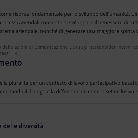
 come risorsa fondamentale per lo sviluppo dell'umanità. L'in
 processi aziendali consente di sviluppare il benessere di tu
sistema aziendale, nonché di generare una maggiore spinta v
o delle azioni di Comunicazione D&I sugli stakeholder interni
to delle azioni di Comunicazione D&I sugli stakeholder interni e
cessi HR.
rimento
lla pluralità per un contesto di lavoro partecipativo basato 
pportando il dialogo e la diffusione di un mindset inclusivo e
 delle diversità