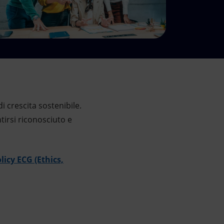
di crescita sostenibile.
irsi riconosciuto e
licy ECG (Ethics,