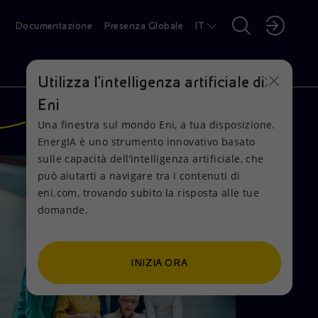
Documentazione
Presenza Globale
IT
INVESTITORI
MEDIA
CARRIERE
Utilizza l'intelligenza artificiale di
Eni
Una finestra sul mondo Eni, a tua disposizione.
CERCA
EnergIA è uno strumento innovativo basato
sulle capacità dell’intelligenza artificiale, che
può aiutarti a navigare tra i contenuti di
eni.com, trovando subito la risposta alle tue
domande.
ZIENDA
OSTENIBILITÀ
ISIONE
ZIONI
EDIA
ARRIERE
amo una società integrata dell’energia
eiamo valore oggi e continueremo a farlo in
friamo prodotti e servizi energetici sempre
iamo per la transizione energetica con
 raccontiamo il nostro mondo e quello della
iJobs è la nuova piattaforma dove puoi
SSEMBLEA AZIONISTI 2026
RODOTTI
INIZIA ORA
pegnata nella transizione energetica con
Assemblea Ordinaria e Straordinaria degli
turo, contribuendo a fornire energia
ù decarbonizzati, grazie alle migliori
luzioni innovative, tecnologie proprietarie,
 risultato della nostra visione e delle nostre
stra energia tramite news, comunicati
ndidarti a tutte le offerte di lavoro e ai
NVESTITORI
ioni concrete a favore della neutralità
ionisti di Eni S.p.A. si è svolta il 6 maggio
cessibile in modo sostenibile per le persone
cnologie e alla ricerca di soluzioni
ovi modelli di business e alleanze
tività sono prodotti, servizi e soluzioni
municazioni, eventi finanziari, rapporti,
ampa, storie, iniziative ed eventi organizzati
ster Eni. Entra a far parte di una global
rbonica entro il 2050
26 a Roma, Piazzale Mattei 1
l'ambiente
l'avanguardia
ternazionali
ergetiche sempre più sostenibili
sultati e informazioni utili ai nostri investitori
 Eni
ergy tech company