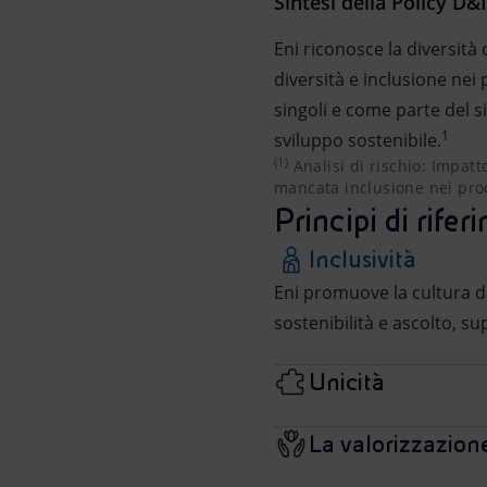
Sintesi della Policy D&I
Eni riconosce la diversità
diversità e inclusione nei
singoli e come parte del 
1
sviluppo sostenibile.
(1)
Analisi di rischio: Impatt
Analisi di rischio: Impat
mancata inclusione nei pro
Principi di rife
Inclusività
Eni promuove la cultura de
sostenibilità e ascolto, su
Unicità
La valorizzazione