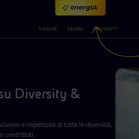
VISIONE
AZIONI
PRODOTTI
intelligenza artificiale.
su Diversity &
RISK & CONTROL GOVERNANCE
MASTER ENI
A
S
V
A
M
C
Nasce G∙row l’alleanza tra imprese e
Scopri i nostri programmi di formazione in
Si
Cr
Of
Ag
Vi
En
ENI FOR 2025
ATTIVITÀ NEL MONDO
ENI FOR 2025
A
P
istituzioni che promuove l’evoluzione e il
Naviga lo speciale: scelte concrete che
Siamo un'azienda globale presente in 62
Naviga lo speciale: scelte concrete che
collaborazione con le Università italiane.
im
L'
fu
pi
so
Il
no
ca
MODELLO SATELLITARE
I
usivo e rispettoso di tutte le diversità,
rafforzamento di controllo e gestione dei
integrano impresa e sostenibilità per
La creazione di società specializzate accelera
Paesi dove collaboriamo con le comunità
integrano impresa e sostenibilità per
Mettiamo al centro le persone, per le
az
Az
ac
te
nu
at
Co
st
Ma
ENI, ENILIVE, PLENITUDE
ENI, ENILIVE, PLENITUDE
EVENTO
o contributi.
Da energie diverse, un’energia unica
rischi aziendali
trasformare la strategia in valore condiviso
i nuovi business e quelli tradizionali
locali in progetti di sviluppo e innovazione
Da energie diverse, un’energia unica
Risultati del secondo trimestre 2026
trasformare la strategia in valore condiviso
competenze del futuro
ca
20
e 
al
in
en
ri
da
en