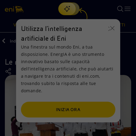
Cerca
VISIONE
AZIONI
PRODOTTI
Utilizza l'intelligenza
artificiale di Eni
Indietro
Azioni
Attività nel mondo
Una finestra sul mondo Eni, a tua
Oppure
scopri EnergIA
, la nostra nuova soluzione di intelligenza
disposizione. EnergIA è uno strumento
artificiale.
Le nostre attività in Iraq
Visione
Azioni
Prodotti
innovativo basato sulle capacità
dell’intelligenza artificiale, che può aiutarti
a navigare tra i contenuti di eni.com,
Mission e valori
Diversificazione energetica
Casa
trovando subito la risposta alle tue
domande.
Persone e Partnership
Tecnologie per la transizione
Imprese
Net Zero
Collaborazioni per l'innovazione
Mobilità
INIZIA ORA
Modello satellitare
Attività nel mondo