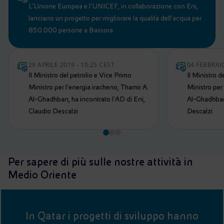
L’Unione Europea e l’UNICEF, in collaborazione con Eni,
lanciano un progetto per migliorare la qualità dell’acqua per
850.000 persone a Bassora
29 APRILE 2019 - 10:25 CEST
04 FEBBRAIO
Il Ministro del petrolio e Vice Primo
Il Ministro d
Ministro per l’energia iracheno, Thamir A.
Ministro per
Al-Ghadhban, ha incontrato l'AD di Eni,
Al-Ghadhban
Claudio Descalzi
Descalzi
Per sapere di più sulle nostre attività in
Medio Oriente
In Qatar i progetti di sviluppo hanno