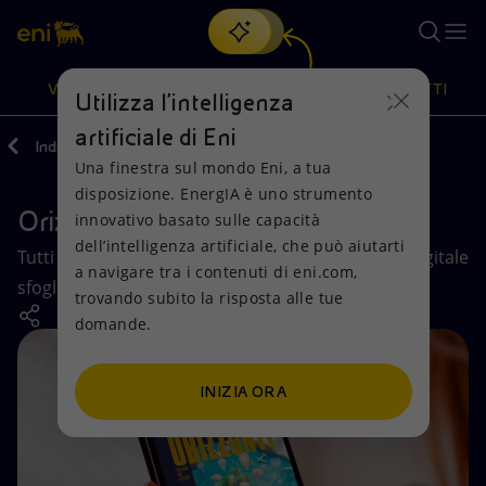
Cerca
VISIONE
AZIONI
PRODOTTI
Utilizza l'intelligenza
artificiale di Eni
Indietro
Media
Pubblicazioni editoriali
Riviste
Una finestra sul mondo Eni, a tua
Oppure
scopri EnergIA
, la nostra nuova soluzione di intelligenza
disposizione. EnergIA è uno strumento
artificiale.
Orizzonti, sguardi nel futuro
Visione
Azioni
Prodotti
innovativo basato sulle capacità
dell’intelligenza artificiale, che può aiutarti
Tutti i numeri della rivista disponibili in formato digitale
a navigare tra i contenuti di eni.com,
Mission e valori
Diversificazione energetica
Casa
sfogliabile.
trovando subito la risposta alle tue
domande.
Persone e Partnership
Tecnologie per la transizione
Imprese
Net Zero
Collaborazioni per l'innovazione
Mobilità
INIZIA ORA
Modello satellitare
Attività nel mondo