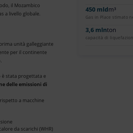
modo, il Mozambico
450 mld
m³
 a livello globale.
Gas in Place stimato n
3,6 mln
ton
capacità di liquefazio
 prima unità galleggiante
ente per il continente
o.
 è stata progettata e
ne delle emissioni di
 rispetto a macchine
nsione
alore da scarichi (WHR)