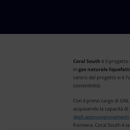
Market Abuse
Coral South
è il progetto
in
gas naturale liquefatt
centro del progetto vi è l’
sostenibilità.
Con il primo cargo di GNL 
acquisendo la capacità di
degli approvvigionamenti
frontiera, Coral South è l