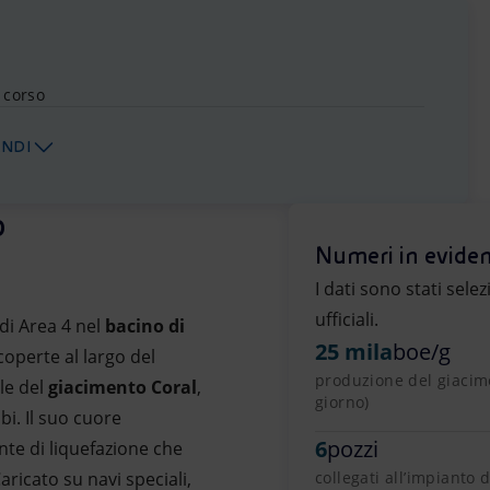
n corso
ANDI
o
Numeri in evide
I dati sono stati sele
ufficiali.
di Area 4
nel
bacino di
25 mila
boe/g
coperte al largo del
produzione del giacime
le del
giacimento Coral
,
giorno)
bi. Il suo cuore
6
pozzi
nte di liquefazione che
aricato su navi speciali,
collegati all’impianto