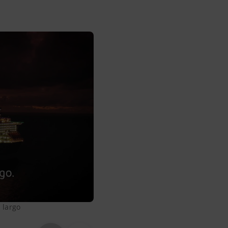
l largo
Tecnico al lavoro sulla Coral Sul 