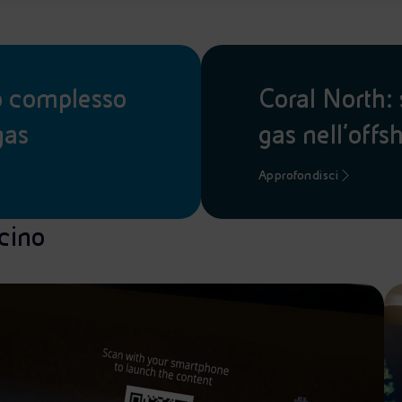
o complesso
Coral North: 
gas
gas nell’off
Approfondisci
icino