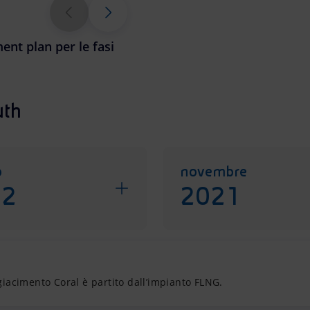
nt plan per le fasi
uth
o
novembre
22
2021
 giacimento Coral è partito dall’impianto FLNG.