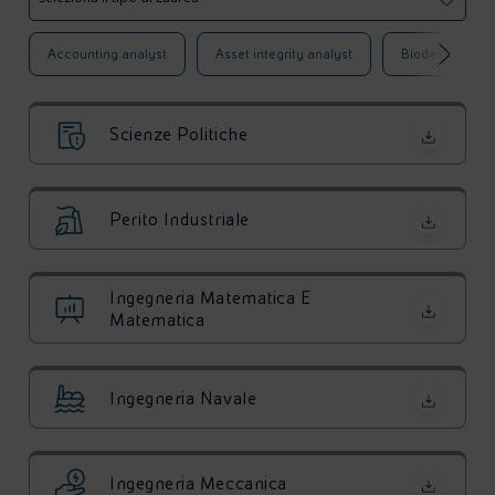
Accounting analyst
Asset integrity analyst
Biodevelopmen
Scienze Politiche
Perito Industriale
Ingegneria Matematica E
Matematica
Ingegneria Navale
Ingegneria Meccanica