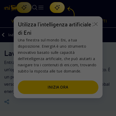
Cerca
VISIONE
AZIONI
PRODOTTI
Utilizza l'intelligenza artificiale
di Eni
Indietro
Carriere
Una finestra sul mondo Eni, a tua
Oppure
scopri EnergIA
, la nostra nuova soluzione di intelligenza
disposizione. EnergIA è uno strumento
artificiale.
Lavorare in Eni
Visione
Azioni
Prodotti
innovativo basato sulle capacità
dell’intelligenza artificiale, che può aiutarti a
Entrare a fare parte del mondo di Eni è più di
navigare tra i contenuti di eni.com, trovando
Mission e valori
Diversificazione energetica
Casa
un’opportunità professionale nel settore energetico. È
subito la risposta alle tue domande.
un percorso di crescita, nel rispetto delle unicità e
Persone e Partnership
Tecnologie per la transizione
Imprese
verso una direzione comune, come parte di una global
INIZIA ORA
energy tech company.
Net Zero
Collaborazioni per l'innovazione
Mobilità
Modello satellitare
Attività nel mondo