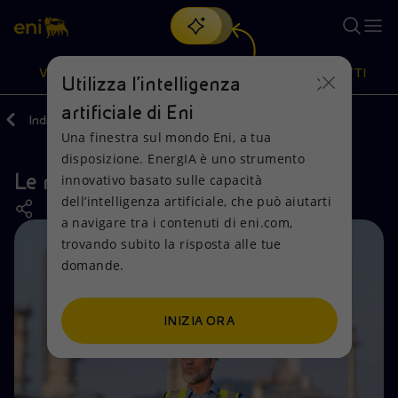
Cerca
VISIONE
AZIONI
PRODOTTI
Utilizza l'intelligenza
artificiale di Eni
Indietro
Azioni
Attività nel mondo
Una finestra sul mondo Eni, a tua
Oppure
scopri EnergIA
, la nostra nuova soluzione di intelligenza
disposizione. EnergIA è uno strumento
artificiale.
Le nostre attività nei Paesi Bassi
Visione
Azioni
Prodotti
innovativo basato sulle capacità
dell’intelligenza artificiale, che può aiutarti
a navigare tra i contenuti di eni.com,
Mission e valori
Diversificazione energetica
Casa
trovando subito la risposta alle tue
domande.
Persone e Partnership
Tecnologie per la transizione
Imprese
Net Zero
Collaborazioni per l'innovazione
Mobilità
INIZIA ORA
Modello satellitare
Attività nel mondo