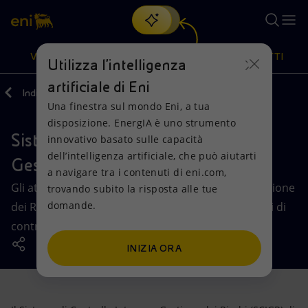
Cerca
VISIONE
AZIONI
PRODOTTI
Utilizza l'intelligenza
artificiale di Eni
Indietro
Governance
Controlli e rischi
Una finestra sul mondo Eni, a tua
Oppure
scopri EnergIA
, la nostra nuova soluzione di intelligenza
disposizione. EnergIA è uno strumento
artificiale.
Sistema di Controllo Interno e
Visione
Azioni
Prodotti
innovativo basato sulle capacità
dell’intelligenza artificiale, che può aiutarti
Gestione dei Rischi
a navigare tra i contenuti di eni.com,
Mission e valori
Diversificazione energetica
Casa
Gli attori del Sistema di Controllo Interno e di Gestione
trovando subito la risposta alle tue
domande.
dei Rischi agiscono secondo un modello a tre livelli di
Persone e Partnership
Tecnologie per la transizione
Imprese
controllo.
Net Zero
Collaborazioni per l'innovazione
Mobilità
INIZIA ORA
Modello satellitare
Attività nel mondo