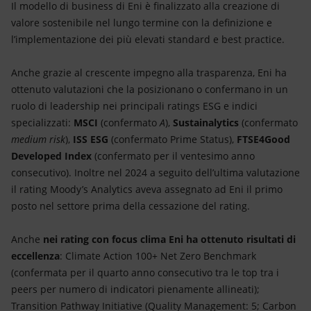
Energia accessibile
Il modello di business di Eni è finalizzato alla creazione di
valore sostenibile nel lungo termine con la definizione e
Innovazione
l’implementazione dei più elevati standard e best practice.
Scenari energetici
Anche grazie al crescente impegno alla trasparenza, Eni ha
ottenuto valutazioni che la posizionano o confermano in un
ruolo di leadership nei principali ratings ESG e indici
specializzati:
MSCI
(confermato
A
),
Sustainalytics
(confermato
medium risk
),
ISS ESG
(confermato Prime Status),
FTSE4Good
Developed Index
(confermato per il ventesimo anno
consecutivo). Inoltre nel 2024 a seguito dell’ultima valutazione
il rating Moody’s Analytics aveva assegnato ad Eni il primo
posto nel settore prima della cessazione del rating.
Anche
nei rating con focus clima Eni ha ottenuto risultati di
eccellenza
: Climate Action 100+ Net Zero Benchmark
(confermata per il quarto anno consecutivo tra le top tra i
peers per numero di indicatori pienamente allineati);
Transition Pathway Initiative (Quality Management: 5; Carbon