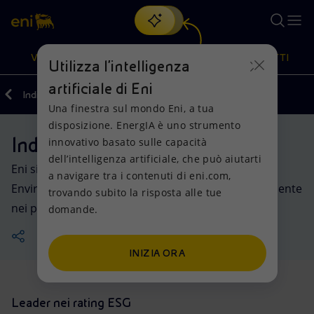
Cerca
VISIONE
AZIONI
PRODOTTI
Utilizza l'intelligenza
artificiale di Eni
Indietro
Investitori
Una finestra sul mondo Eni, a tua
Oppure
scopri EnergIA
, la nostra nuova soluzione di intelligenza
disposizione. EnergIA è uno strumento
artificiale.
Indici e rating ESG
Visione
Azioni
Prodotti
innovativo basato sulle capacità
dell’intelligenza artificiale, che può aiutarti
Eni si è classificata ai primi posti per le sue attività
a navigare tra i contenuti di eni.com,
Mission e valori
Diversificazione energetica
Casa
Environmental, Social, Governance (ESG) ed è presente
trovando subito la risposta alle tue
nei principali indici ESG.
domande.
Persone e Partnership
Tecnologie per la transizione
Imprese
Net Zero
Collaborazioni per l'innovazione
Mobilità
INIZIA ORA
Modello satellitare
Attività nel mondo
Leader nei rating ESG