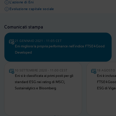
L’azione di Eni
Evoluzione capitale sociale
Comunicati stampa
21 GENNAIO 2021 - 11:05 CET
Eni migliora la propria performance nell'indice FTSE4Good
Developed
10 SETTEMBRE 2020 - 11:00 CEST
18 AGOSTO 
Eni si è classificata ai primi posti per gli
Eni è inclus
standard ESG nei rating di MSCI,
FTSE4Good e
Sustainalytics e Bloomberg
ESG di Vigeo