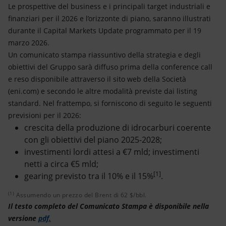
Le prospettive del business e i principali target industriali e
finanziari per il 2026 e l’orizzonte di piano, saranno illustrati
durante il Capital Markets Update programmato per il 19
marzo 2026.
Un comunicato stampa riassuntivo della strategia e degli
obiettivi del Gruppo sarà diffuso prima della conference call
e reso disponibile attraverso il sito web della Società
(eni.com) e secondo le altre modalità previste dai listing
standard. Nel frattempo, si forniscono di seguito le seguenti
previsioni per il 2026:
crescita della produzione di idrocarburi coerente
con gli obiettivi del piano 2025-2028;
investimenti lordi attesi a €7 mld; investimenti
netti a circa €5 mld;
[1]
gearing previsto tra il 10% e il 15%
.
(1)
Assumendo un prezzo del Brent di 62 $/bbl.
Assumendo un prezzo del Brent di 62 $/bbl.
Il testo completo del Comunicato Stampa è disponibile nella
versione
pdf.