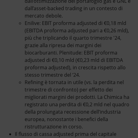
dall’ottimizzazione del portafoglio gas e GNL e
dall’asset-backed trading in un contesto di
mercato debole.
Enilive: EBIT proforma adjusted di €0,18 mld
(EBITDA proforma adjusted pari a €0,26 mld),
più che triplicando il quarto trimestre '24,
grazie alla ripresa dei margini dei
biocarburanti. Plenitude: EBIT proforma
adjusted di €0,10 mld (€0,23 mld di EBITDA
proforma adjusted), in crescita rispetto allo
stesso trimestre del ‘24.
Refining è tornata in utile (vs. la perdita nel
trimestre di confronto) per effetto dei
migliorati margini dei prodotti. La Chimica ha
registrato una perdita di €0,2 mld nel quadro
della prolungata recessione dell’industria
europea, nonostante i benefici della
ristrutturazione in corso.
Il flusso di cassa adjusted prima del capitale