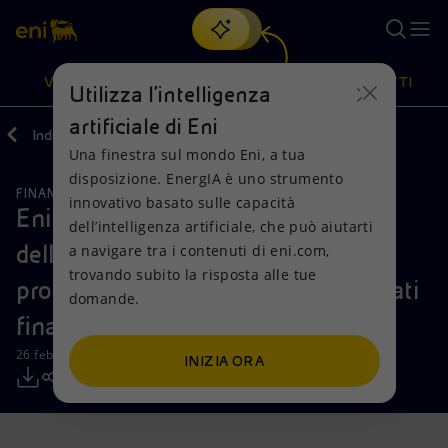
Cerca
VISIONE
AZIONI
PRODOTTI
Utilizza l'intelligenza
artificiale di Eni
Indietro
Media
Comunicati Stampa
Una finestra sul mondo Eni, a tua
Oppure
scopri EnergIA
, la nostra nuova soluzione di intelligenza
disposizione. EnergIA è uno strumento
artificiale.
FINANZA, STRATEGIA E REPORT
Visione
Azioni
Prodotti
innovativo basato sulle capacità
Eni: risultati del quarto trimestre e
dell’intelligenza artificiale, che può aiutarti
dell’esercizio 2025 Significativi
a navigare tra i contenuti di eni.com,
Mission e valori
Diversificazione energetica
Casa
trovando subito la risposta alle tue
progressi nella strategia e nei risultati
domande.
Persone e Partnership
Tecnologie per la transizione
Imprese
finanziari
Net Zero
Collaborazioni per l'innovazione
Mobilità
26 febbraio 2026 - 07:31 CET
INIZIA ORA
Modello satellitare
Attività nel mondo