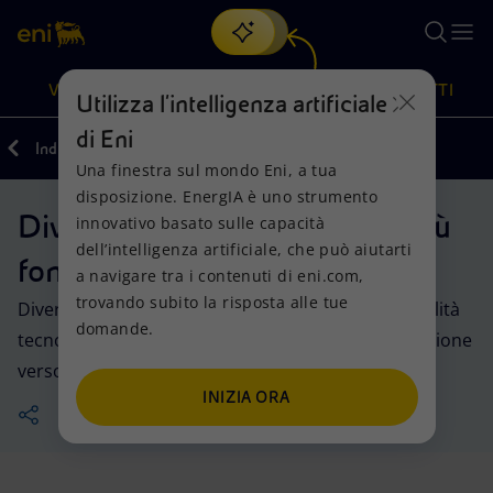
Cerca
VISIONE
AZIONI
PRODOTTI
Utilizza l'intelligenza artificiale
di Eni
Indietro
Azioni
Una finestra sul mondo Eni, a tua
Oppure
scopri EnergIA
, la nostra nuova soluzione di intelligenza
disposizione. EnergIA è uno strumento
artificiale.
Diversificazione energetica, più
Visione
Azioni
Prodotti
innovativo basato sulle capacità
dell’intelligenza artificiale, che può aiutarti
fonti per un’unica energia
a navigare tra i contenuti di eni.com,
Mission e valori
Diversificazione energetica
Casa
trovando subito la risposta alle tue
Diversificare le fonti, secondo il principio di neutralità
domande.
Persone e Partnership
Tecnologie per la transizione
Imprese
tecnologica, ci permette di concretizzare la transizione
verso un’energia sostenibile, sicura e accessibile.
Net Zero
Collaborazioni per l'innovazione
Mobilità
INIZIA ORA
Modello satellitare
Attività nel mondo