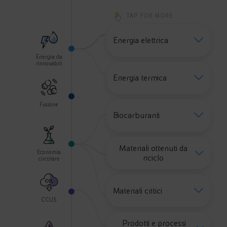
TAP FOR MORE
Energia elettrica
Energia elettrica si collega a Ene
Energia da
rinnovabili
Energia termica
Energia termica si collega a Ener
Fusione
Biocarburanti
Biocarburanti si collega a Econom
Materiali ottenuti da
Economia
Materiali ottenuti da riciclo si 
riciclo
circolare
Materiali critici
Materiali critici si collega a Eco
CCUS
Prodotti e processi