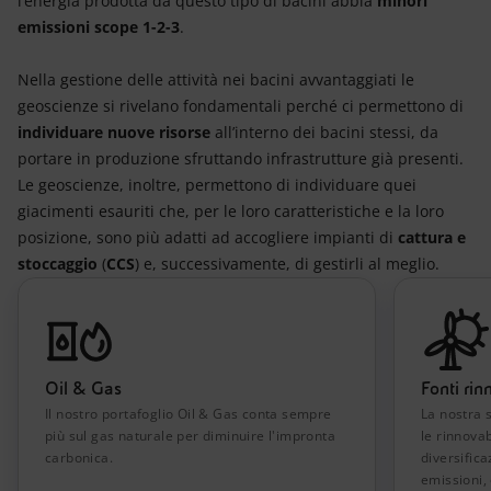
l’energia prodotta da questo tipo di bacini abbia
minori
emissioni scope 1-2-3
.
Nella gestione delle attività nei bacini avvantaggiati le
geoscienze si rivelano fondamentali perché ci permettono di
individuare nuove risorse
all’interno dei bacini stessi, da
portare in produzione sfruttando infrastrutture già presenti.
Le geoscienze, inoltre, permettono di individuare quei
giacimenti esauriti che, per le loro caratteristiche e la loro
posizione, sono più adatti ad accogliere impianti di
cattura e
stoccaggio
(
CCS
) e, successivamente, di gestirli al meglio.
Oil & Gas
Fonti rin
Il nostro portafoglio Oil & Gas conta sempre
La nostra s
più sul gas naturale per diminuire l'impronta
le rinnovab
carbonica.
diversific
emissioni,