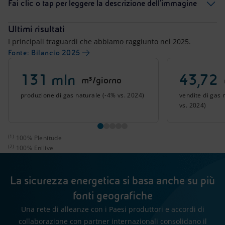
Fai clic o tap per leggere la descrizione dell'immagine
Ultimi risultati
I principali traguardi che abbiamo raggiunto nel 2025.
Fonte: Bilancio 2025
131 mln
43,72
m³/giorno
produzione di gas naturale (-4% vs. 2024)
vendite di gas 
vs. 2024)
(1)
100% Plenitude
(2)
100% Enilive
La sicurezza energetica si basa anche su più
fonti geografiche
Una rete di alleanze con i Paesi produttori e accordi di
collaborazione con partner internazionali consolidano il