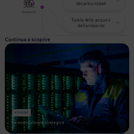
Prodotti e processi decarbonizzat
decarbonizzati
Ambiente
Tutela delle acque e
Tutela delle acque e dell'ambient
dell’ambiente
Continua a scoprire
VISIONE
La nostra visione strategica