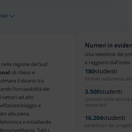
ANDI
Numeri in evide
Una selezione dei prin
e raggiunti dall'inizio
o nella regione del Sud
180
studenti
onal
i di rilievo e
formati nell’ambito del
colmare il divario tra
ndo l’occupabilità dei
3.500
studenti
 settori ad alto
coinvolti nelle attivit
ell’assemblaggio e
sostenibili
ato alla piena
16.204
studenti
lettronica e installando
beneficiari del proget
osorveglianza. Tutti i