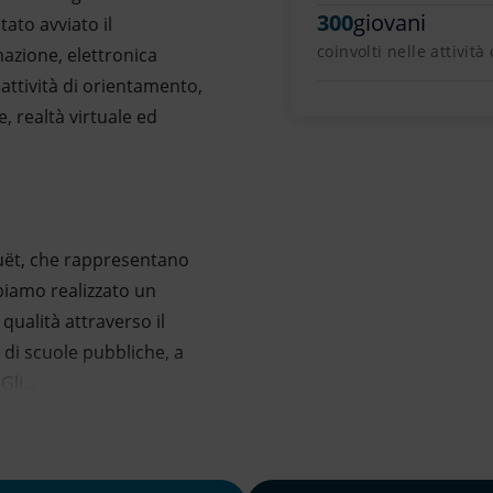
300
giovani
tato avviato il
coinvolti nelle attivit
azione, elettronica
 attività di orientamento,
, realtà virtuale ed
uët, che rappresentano
bbiamo realizzato un
 qualità attraverso il
 di scuole pubbliche, a
li...