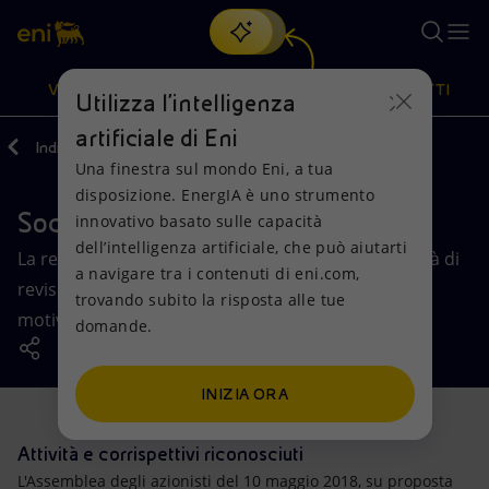
Cerca
VISIONE
AZIONI
PRODOTTI
Utilizza l'intelligenza
artificiale di Eni
Indietro
Governance
Controlli e rischi
Una finestra sul mondo Eni, a tua
Oppure
scopri EnergIA
, la nostra nuova soluzione di intelligenza
disposizione. EnergIA è uno strumento
artificiale.
Società di Revisione Legale
Visione
Azioni
Prodotti
innovativo basato sulle capacità
dell’intelligenza artificiale, che può aiutarti
La revisione legale dei conti è affidata a una Società di
a navigare tra i contenuti di eni.com,
Mission e valori
Diversificazione energetica
Casa
revisione nominata dall'Assemblea, su proposta
trovando subito la risposta alle tue
motivata del Collegio Sindacale.
domande.
Persone e Partnership
Tecnologie per la transizione
Imprese
Net Zero
Collaborazioni per l'innovazione
Mobilità
INIZIA ORA
Modello satellitare
Attività nel mondo
Attività e corrispettivi riconosciuti
L'Assemblea degli azionisti del 10 maggio 2018, su proposta