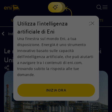
Cerca
VISIONE
AZIONI
PRODOTTI
Utilizza l'intelligenza
artificiale di Eni
Indietro
Azioni
Attività nel mondo
Una finestra sul mondo Eni, a tua
Oppure
scopri EnergIA
, la nostra nuova soluzione di intelligenza
disposizione. EnergIA è uno strumento
artificiale.
Le nostre attività negli Emirati Arabi
Visione
Azioni
Prodotti
innovativo basato sulle capacità
dell’intelligenza artificiale, che può aiutarti
Uniti
a navigare tra i contenuti di eni.com,
Mission e valori
Diversificazione energetica
Casa
trovando subito la risposta alle tue
domande.
Persone e Partnership
Tecnologie per la transizione
Imprese
Net Zero
Collaborazioni per l'innovazione
Mobilità
INIZIA ORA
Modello satellitare
Attività nel mondo