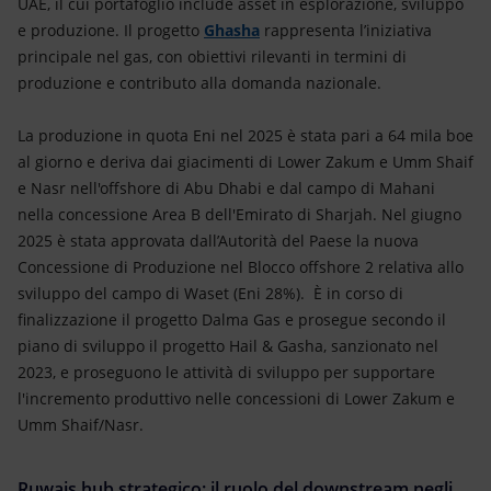
UAE, il cui portafoglio include asset in esplorazione, sviluppo
e produzione. Il progetto
Ghasha
rappresenta l’iniziativa
principale nel gas, con obiettivi rilevanti in termini di
produzione e contributo alla domanda nazionale.
La produzione in quota Eni nel 2025 è stata pari a 64 mila boe
al giorno e deriva dai giacimenti di Lower Zakum e Umm Shaif
e Nasr nell'offshore di Abu Dhabi e dal campo di Mahani
nella concessione Area B dell'Emirato di Sharjah. Nel giugno
2025 è stata approvata dall’Autorità del Paese la nuova
Concessione di Produzione nel Blocco offshore 2 relativa allo
sviluppo del campo di Waset (Eni 28%). È in corso di
finalizzazione il progetto Dalma Gas e prosegue secondo il
piano di sviluppo il progetto Hail & Gasha, sanzionato nel
2023, e proseguono le attività di sviluppo per supportare
l'incremento produttivo nelle concessioni di Lower Zakum e
Umm Shaif/Nasr.
Ruwais hub strategico: il ruolo del downstream negli