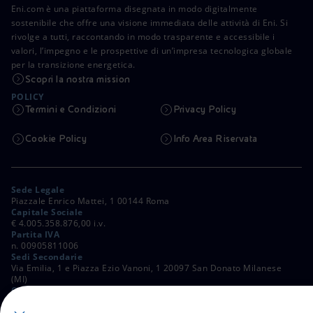
Eni.com è una piattaforma disegnata in modo digitalmente
sostenibile che offre una visione immediata delle attività di Eni. Si
rivolge a tutti, raccontando in modo trasparente e accessibile i
valori, l’impegno e le prospettive di un’impresa tecnologica globale
per la transizione energetica.
Scopri la nostra mission
POLICY
Termini e Condizioni
Privacy Policy
Cookie Policy
Info Area Riservata
Sede Legale
Piazzale Enrico Mattei, 1 00144 Roma
Capitale Sociale
€ 4.005.358.876,00 i.v.
Partita IVA
n. 00905811006
Sedi Secondarie
Via Emilia, 1 e Piazza Ezio Vanoni, 1 20097 San Donato Milanese
(MI)
C. Fiscale e Registro Imprese di Roma
n. 00484960588