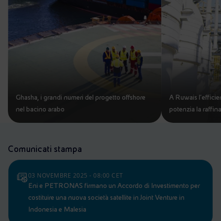
Ghasha, i grandi numeri del progetto offshore
A Ruwais l’effici
nel bacino arabo
potenzia la raffin
Comunicati stampa
03 NOVEMBRE 2025 - 08:00 CET
Eni e PETRONAS firmano un Accordo di Investimento per
costituire una nuova società satellite in Joint Venture in
Indonesia e Malesia