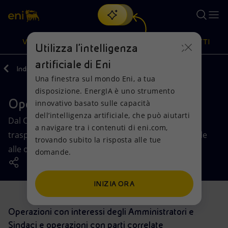
Cerca
VISIONE
AZIONI
PRODOTTI
Utilizza l'intelligenza
artificiale di Eni
Indietro
Governance
Una finestra sul mondo Eni, a tua
Oppure
scopri EnergIA
, la nostra nuova soluzione di intelligenza
disposizione. EnergIA è uno strumento
artificiale.
Operazioni con parti correlate
Visione
Azioni
Prodotti
innovativo basato sulle capacità
dell’intelligenza artificiale, che può aiutarti
Dal CdA di Eni una normativa per assicurare
a navigare tra i contenuti di eni.com,
Mission e valori
Diversificazione energetica
Casa
trasparenza e correttezza sostanziale e procedurale
trovando subito la risposta alle tue
alle operazioni con parti correlate.
domande.
Persone e Partnership
Tecnologie per la transizione
Imprese
Net Zero
Collaborazioni per l'innovazione
Mobilità
INIZIA ORA
Modello satellitare
Attività nel mondo
Operazioni con interessi degli Amministratori e
Sindaci e operazioni con parti correlate