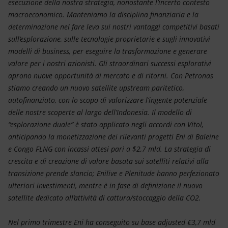
esecuzione della nostra strategia, nonostante l’incerto contesto
macroeconomico. Manteniamo la disciplina finanziaria e la
determinazione nel fare leva sui nostri vantaggi competitivi basati
sull’esplorazione, sulle tecnologie proprietarie e sugli innovativi
modelli di business, per eseguire la trasformazione e generare
valore per i nostri azionisti. Gli straordinari successi esplorativi
aprono nuove opportunità di mercato e di ritorni. Con Petronas
stiamo creando un nuovo satellite upstream paritetico,
autofinanziato, con lo scopo di valorizzare l’ingente potenziale
delle nostre scoperte al largo dell’Indonesia. Il modello di
“esplorazione duale” è stato applicato negli accordi con Vitol,
anticipando la monetizzazione dei rilevanti progetti Eni di Baleine
e Congo FLNG con incassi attesi pari a $2,7 mld. La strategia di
crescita e di creazione di valore basata sui satelliti relativi alla
transizione prende slancio; Enilive e Plenitude hanno perfezionato
ulteriori investimenti, mentre è in fase di definizione il nuovo
satellite dedicato all’attività di cattura/stoccaggio della CO2.
Nel primo trimestre Eni ha conseguito su base adjusted €3,7 mld