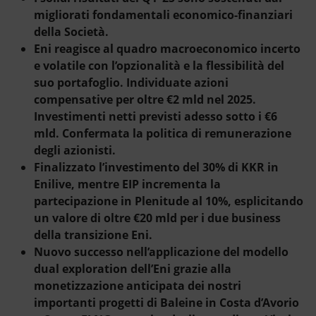
Energia accessibile
migliorati fondamentali economico-finanziari
della Società.
Innovazione
Eni reagisce al quadro macroeconomico incerto
e volatile con l’opzionalità e la flessibilità del
Scenari energetici
suo portafoglio. Individuate azioni
compensative per oltre €2 mld nel 2025.
Investimenti netti previsti adesso sotto i €6
mld. Confermata la politica di remunerazione
degli azionisti.
Finalizzato l’investimento del 30% di KKR in
Enilive, mentre EIP incrementa la
partecipazione in Plenitude al 10%, esplicitando
un valore di oltre €20 mld per i due business
della transizione Eni.
Nuovo successo nell’applicazione del modello
dual exploration dell’Eni grazie alla
monetizzazione anticipata dei nostri
importanti progetti di Baleine in Costa d’Avorio