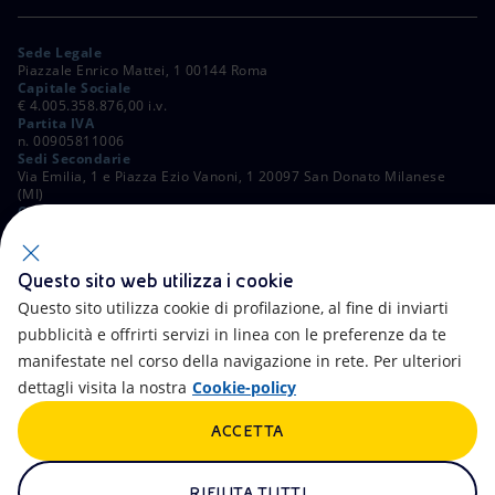
Sede Legale
Piazzale Enrico Mattei, 1 00144 Roma
Capitale Sociale
€ 4.005.358.876,00 i.v.
Partita IVA
n. 00905811006
Sedi Secondarie
Via Emilia, 1 e Piazza Ezio Vanoni, 1 20097 San Donato Milanese
(MI)
C. Fiscale e Registro Imprese di Roma
n. 00484960588
ALTRI LINK
Questo sito web utilizza i cookie
Contatti
FAQ
Questo sito utilizza cookie di profilazione, al fine di inviarti
pubblicità e offrirti servizi in linea con le preferenze da te
Accessibilità
Calendario
manifestate nel corso della navigazione in rete. Per ulteriori
dettagli visita la nostra
Cookie-policy
Newsletter
Intelligenza artificiale
ACCETTA
Aste e Bandi
Truffe e Phishing
Whistleblowing
eniSpace
RIFIUTA TUTTI