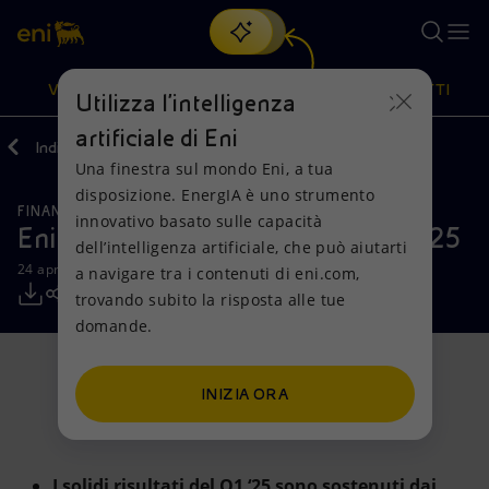
Cerca
VISIONE
AZIONI
PRODOTTI
Utilizza l'intelligenza
artificiale di Eni
Indietro
Media
Comunicati Stampa
Una finestra sul mondo Eni, a tua
Oppure
scopri EnergIA
, la nostra nuova soluzione di intelligenza
disposizione. EnergIA è uno strumento
artificiale.
FINANZA, STRATEGIA E REPORT
Visione
Azioni
Prodotti
innovativo basato sulle capacità
Eni: risultati del primo trimestre 2025
dell’intelligenza artificiale, che può aiutarti
24 aprile 2025 - 07:31 CEST
a navigare tra i contenuti di eni.com,
Mission e valori
Diversificazione energetica
Casa
trovando subito la risposta alle tue
domande.
Persone e Partnership
Tecnologie per la transizione
Imprese
Net Zero
Collaborazioni per l'innovazione
Mobilità
INIZIA ORA
Modello satellitare
Attività nel mondo
I solidi risultati del Q1 ‘25 sono sostenuti dai