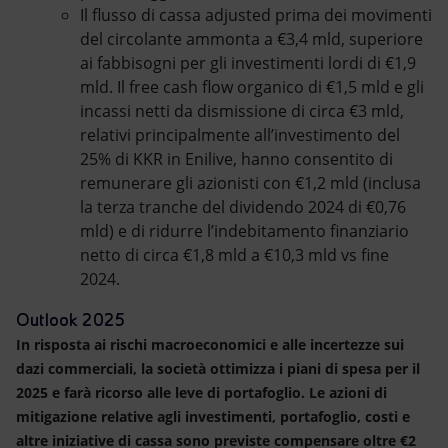
Il flusso di cassa adjusted prima dei movimenti
del circolante ammonta a €3,4 mld, superiore
ai fabbisogni per gli investimenti lordi di €1,9
mld. Il free cash flow organico di €1,5 mld e gli
incassi netti da dismissione di circa €3 mld,
relativi principalmente all’investimento del
25% di KKR in Enilive, hanno consentito di
remunerare gli azionisti con €1,2 mld (inclusa
la terza tranche del dividendo 2024 di €0,76
mld) e di ridurre l’indebitamento finanziario
netto di circa €1,8 mld a €10,3 mld vs fine
2024.
Outlook 2025
In risposta ai rischi macroeconomici e alle incertezze sui
dazi commerciali, la società ottimizza i piani di spesa per il
2025 e farà ricorso alle leve di portafoglio
. Le azioni di
mitigazione relative agli investimenti, portafoglio, costi e
altre iniziative di cassa sono previste compensare oltre €2