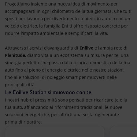
Energia accessibile
Progettiamo insieme una nuova idea di movimento per
accompagnarti in ogni chilometro della tua giornata. Che tu ti
Innovazione
sposti per lavoro o per divertimento, a piedi, in auto o con un
veicolo elettrico, la famiglia Eni ti offre risposte concrete per
Scenari energetici
ridurre l'impatto ambientale e semplificarti la vita.
Attraverso i servizi d'avanguardia di
Enilive
e l'ampia rete di
Plenitude
, diamo vita a un ecosistema su misura per te: una
sinergia perfetta che passa dalla ricarica domestica della tua
auto fino al pieno di energia elettrica nelle nostre stazioni,
fino alle soluzioni di noleggio smart per muoverti nelle
principali città.
Le Enilive Station si muovono con te
I nostri hub di prossimità sono pensati per ricaricare te e la
tua auto, affiancando ai rifornimenti tradizionali le nuove
soluzioni energetiche, per offrirti una sosta rigenerante
prima di ripartire.