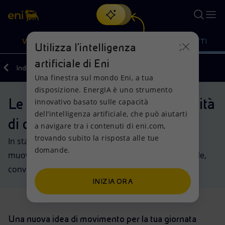
Cerca
VISIONE
AZIONI
PRODOTTI
Utilizza l'intelligenza
artificiale di Eni
Indietro
Prodotti
Una finestra sul mondo Eni, a tua
Oppure
scopri EnergIA
, la nostra nuova soluzione di intelligenza
disposizione. EnergIA è uno strumento
artificiale.
Le nostre soluzioni per la mobilità
Visione
Azioni
Prodotti
innovativo basato sulle capacità
dell’intelligenza artificiale, che può aiutarti
di oggi e di domani
a navigare tra i contenuti di eni.com,
Mission e valori
Diversificazione energetica
Casa
trovando subito la risposta alle tue
In stazione, su strada o direttamente a casa tua,
domande.
Persone e Partnership
Tecnologie per la transizione
Imprese
muoversi ogni giorno con l'energia di Eni è più facile,
conveniente e sempre più sostenibile.
Net Zero
Collaborazioni per l'innovazione
Mobilità
INIZIA ORA
Modello satellitare
Attività nel mondo
Una nuova idea di movimento per la tua giornata