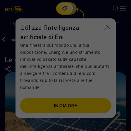
Cerca
VISIONE
AZIONI
PRODOTTI
Utilizza l'intelligenza
artificiale di Eni
Indietro
Azioni
Attività nel mondo
Una finestra sul mondo Eni, a tua
Oppure
scopri EnergIA
, la nostra nuova soluzione di intelligenza
disposizione. EnergIA è uno strumento
artificiale.
Le nostre attività in Grecia
Visione
Azioni
Prodotti
innovativo basato sulle capacità
dell’intelligenza artificiale, che può aiutarti
a navigare tra i contenuti di eni.com,
Mission e valori
Diversificazione energetica
Casa
trovando subito la risposta alle tue
domande.
Persone e Partnership
Tecnologie per la transizione
Imprese
Net Zero
Collaborazioni per l'innovazione
Mobilità
INIZIA ORA
Modello satellitare
Attività nel mondo