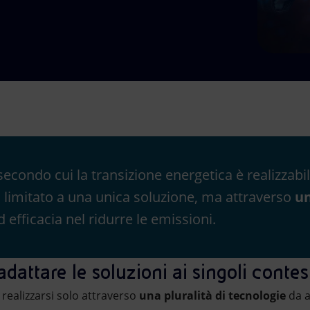
 secondo cui la transizione energetica è realizzab
n limitato a una unica soluzione, ma attraverso
un
d efficacia nel ridurre le emissioni.
adattare le soluzioni ai singoli contes
realizzarsi solo attraverso
una pluralità di tecnologie
da a