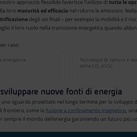
nostro approccio flessibile favorisce l’utilizzo di
tutte le opz
lla loro
maturità ed efficacia
nel ridurre le emissioni. Nella
ttrificazione
degli usi finali – per esempio la mobilità e il ris
glio il loro ruolo nella transizione energetica quando abbin
per caso:
za energetica
Tecnologie di cattura e st
della CO₂ (CCS)
sviluppare nuove fonti di energia
uno sguardo proiettato nel lungo termine per lo sviluppo 
di frontiera, come la
fusione a confinamento magnetico
, un
r sempre il mondo dell’energia garantendo un futuro più so