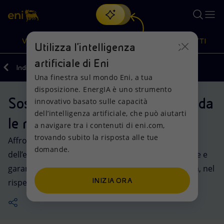
Cerca
VISIONE
AZIONI
PRODOTTI
Utilizza l'intelligenza
artificiale di Eni
Indietro
Sostenibilità
Una finestra sul mondo Eni, a tua
Oppure
scopri EnergIA
, la nostra nuova soluzione di intelligenza
disposizione. EnergIA è uno strumento
artificiale.
Sostenibilità, l’impegno che guida
Visione
Azioni
Prodotti
innovativo basato sulle capacità
dell’intelligenza artificiale, che può aiutarti
le nostre azioni
a navigare tra i contenuti di eni.com,
Mission e valori
Diversificazione energetica
Casa
trovando subito la risposta alle tue
Affrontiamo le sfide e le opportunità del mondo
domande.
Persone e Partnership
Tecnologie per la transizione
Imprese
dell’energia per sostenere un futuro più sostenibile e
garantire allo stesso tempo la sicurezza energetica, nel
Net Zero
Collaborazioni per l'innovazione
Mobilità
INIZIA ORA
rispetto dell’equità economica e sociale.
Modello satellitare
Attività nel mondo