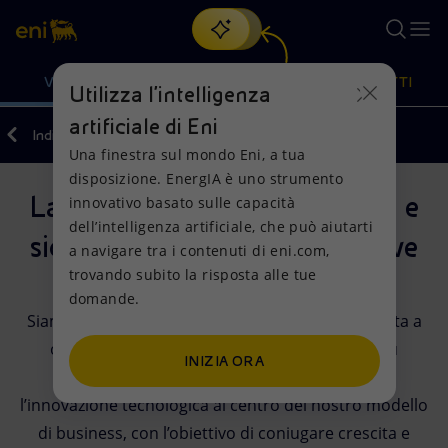
Cerca
VISIONE
AZIONI
PRODOTTI
Utilizza l'intelligenza
artificiale di Eni
Indietro
Una finestra sul mondo Eni, a tua
Oppure
scopri EnergIA
, la nostra nuova soluzione di intelligenza
disposizione. EnergIA è uno strumento
artificiale.
La nostra visione: sostenibilità e
Visione
Azioni
Prodotti
innovativo basato sulle capacità
dell’intelligenza artificiale, che può aiutarti
sicurezza energetica come leve
a navigare tra i contenuti di eni.com,
Mission e valori
Diversificazione energetica
Casa
trovando subito la risposta alle tue
strategiche
domande.
Persone e Partnership
Tecnologie per la transizione
Imprese
Siamo una global energy tech company impegnata a
offrire prodotti e servizi energetici sempre più
Net Zero
Collaborazioni per l'innovazione
Mobilità
INIZIA ORA
decarbonizzati, sicuri e accessibili. Mettiamo
Modello satellitare
Attività nel mondo
l’innovazione tecnologica al centro del nostro modello
di business, con l’obiettivo di coniugare crescita e