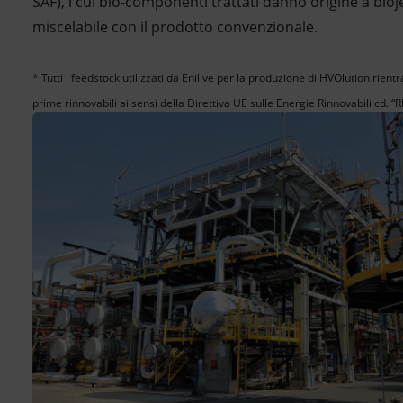
SAF), i cui bio-componenti trattati danno origine a bio
miscelabile con il prodotto convenzionale.
* Tutti i feedstock utilizzati da Enilive per la produzione di HVOlution rient
prime rinnovabili ai sensi della Direttiva UE sulle Energie Rinnovabili cd. “RE