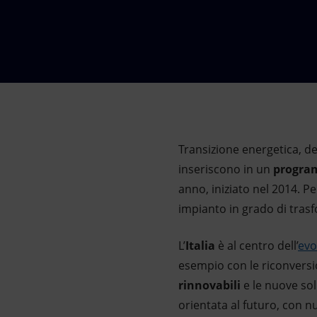
Market Abuse
Transizione energetica, de
inseriscono in un
progra
anno, iniziato nel 2014. P
impianto in grado di tras
L’
Italia
è al centro dell’
evo
esempio con le riconversion
rinnovabili
e le nuove sol
orientata al futuro, con nuo