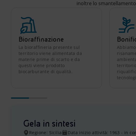
inoltre lo smantellamento
Bioraffinazione
Bonifi
La bioraffineria presente sul
Abbiamo 
territorio viene alimentata da
risaname
materie prime di scarto e da
ambienta
questi viene prodotto
territor
biocarburante di qualità.
riqualif
tecnolog
Gela in sintesi
Regione: Sicilia
Data inizio attività: 1963 - in co