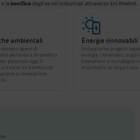
 e la
bonifica
degli ex siti industriali attraverso Eni Rewind.
che ambientali
Energie rinnovabili
attivato opere di
Sviluppiamo progetti legat
nto dell’area e di bonifica
energie rinnovabili, dagli 
le, portando oggi il
fotovoltaici a tecnologie i
io a essere un esempio di
importabili su larga scala.
icazione e innovazione
ica.
rso