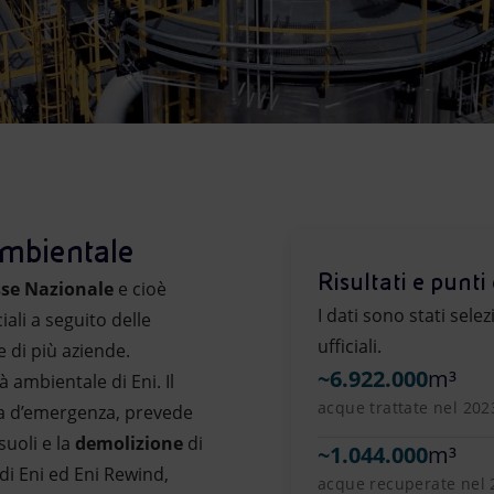
 ambientale
Risultati e punti 
esse Nazionale
e cioè
I dati sono stati sele
ali a seguito delle
ufficiali.
e di più aziende.
~
6.922.000
m³
à ambientale di Eni. Il
acque trattate nel 202
za d’emergenza, prevede
 suoli e la
demolizione
di
~
1.044.000
m³
 di Eni ed Eni Rewind,
acque recuperate nel 