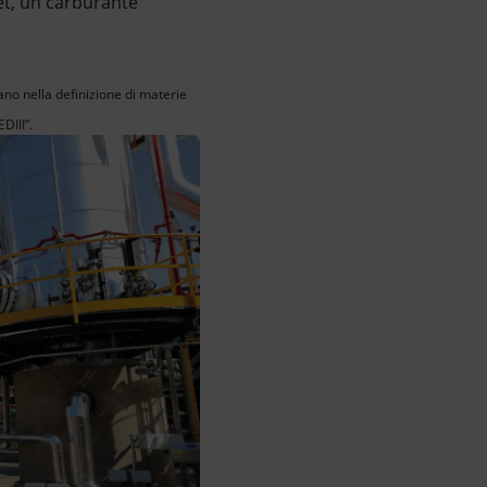
jet, un carburante
rano nella definizione di materie
DIII”.