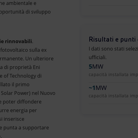
one ambientale e
pportunità di sviluppo
Risultati e punti 
ie rinnovabili
.
I dati sono stati sele
otovoltaico sulla ex
ufficiali.
ermanente. Un ulteriore
5
MW
a di proprietà Eni
capacità installata imp
te of Technology di
llato il primo
~
1
MW
 Solar Power) nel Nuovo
capacità installata im
e poter diffondere
urre energia per
si inserisce
che punta a supportare
.