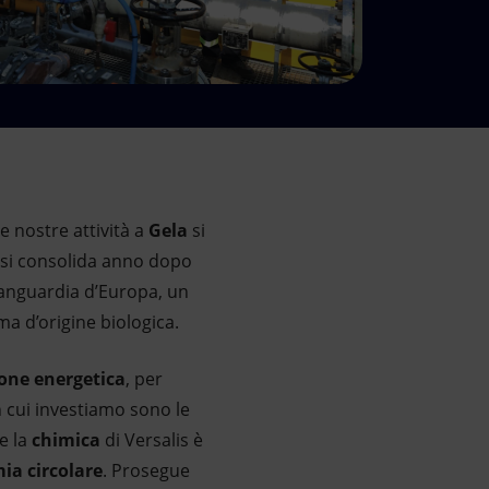
e nostre attività a
Gela
si
he si consolida anno dopo
’avanguardia d’Europa, un
a d’origine biologica.
ione energetica
, per
in cui investiamo sono le
e la
chimica
di Versalis è
ia circolare
. Prosegue