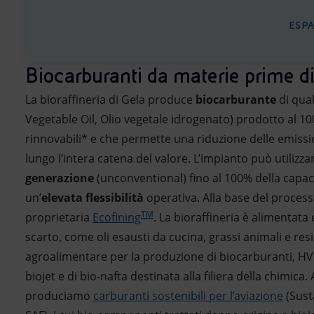
ESP
Biocarburanti da materie prime di
La bioraffineria di Gela produce
biocarburante
di qua
Vegetable Oil, Olio vegetale idrogenato) prodotto al 
rinnovabili* e che permette una riduzione delle emissi
lungo l’intera catena del valore. L’impianto può utilizza
generazione
(unconventional) fino al 100% della capaci
un’
elevata flessibilità
operativa. Alla base del processo
TM
proprietaria
Ecofining
. La bioraffineria è alimentata
scarto, come oli esausti da cucina, grassi animali e resi
agroalimentare per la produzione di biocarburanti, HVO
biojet e di bio-nafta destinata alla filiera della chimica.
produciamo
carburanti sostenibili per l’aviazione
(Sust