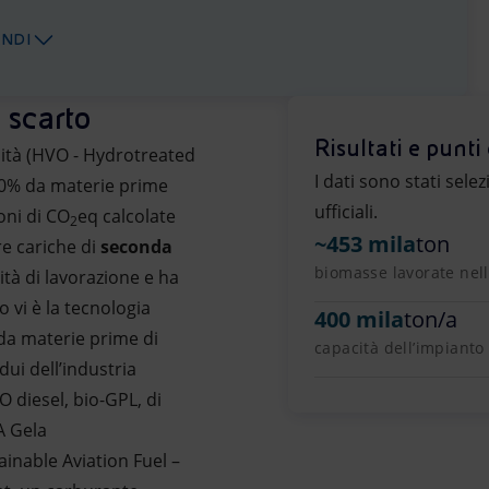
ANDI
 scarto
Risultati e punti 
lità (HVO - Hydrotreated
I dati sono stati sele
100% da materie prime
ufficiali.
oni di CO
eq calcolate
2
~453 mila
ton
re cariche di
seconda
biomasse lavorate nell
tà di lavorazione e ha
 vi è la tecnologia
400 mila
ton/a
 da materie prime di
capacità dell’impianto
dui dell’industria
 diesel, bio-GPL, di
 A Gela
ainable Aviation Fuel –