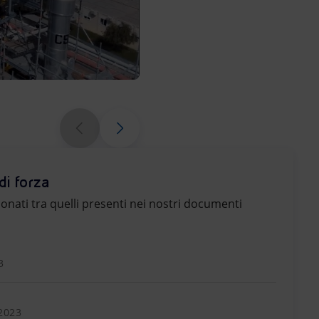
La produzione avviene tramite u
allo zero.
di forza
zionati tra quelli presenti nei nostri documenti
3
2023