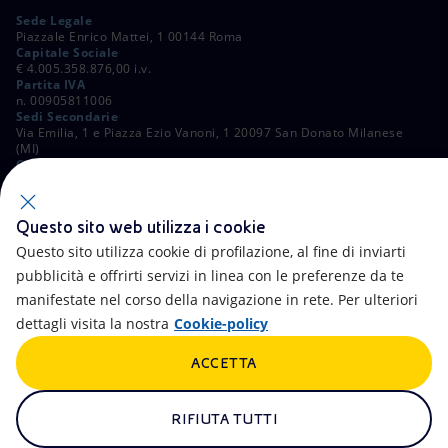
Sede Legale
Piazzale Enrico Mattei, 1 00144 Roma
Capitale Sociale
€ 4.005.358.876,00 i.v.
Partita IVA
n. 00905811006
Sedi Secondarie
Via Emilia, 1 e Piazza Ezio Vanoni, 1 20097 San Donato Milanese
(MI)
C. Fiscale e Registro Imprese di Roma
n. 00484960588
ALTRI LINK
Questo sito web utilizza i cookie
Contatti
FAQ
Questo sito utilizza cookie di profilazione, al fine di inviarti
pubblicità e offrirti servizi in linea con le preferenze da te
Accessibilità
Calendario
manifestate nel corso della navigazione in rete. Per ulteriori
dettagli visita la nostra
Cookie-policy
Newsletter
Intelligenza artificiale
ACCETTA
Aste e Bandi
Truffe e Phishing
Whistleblowing
eniSpace
RIFIUTA TUTTI