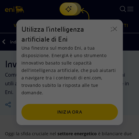
Cerca
VISIONE
AZIONI
PRODOTTI
Utilizza l'intelligenza
artificiale di Eni
Indietro
Investitori
Una finestra sul mondo Eni, a tua
Oppure
scopri EnergIA
, la nostra nuova soluzione di intelligenza
disposizione. EnergIA è uno strumento
artificiale.
Investitori individuali
Visione
Azioni
Prodotti
innovativo basato sulle capacità
dell’intelligenza artificiale, che può aiutarti
Comunicazioni, eventi finanziari, dati e informazioni
a navigare tra i contenuti di eni.com,
Mission e valori
Diversificazione energetica
Casa
utili ai risparmiatori retail che desiderano investire in
trovando subito la risposta alle tue
Eni.
domande.
Persone e Partnership
Tecnologie per la transizione
Imprese
Net Zero
Collaborazioni per l'innovazione
Mobilità
INIZIA ORA
Modello satellitare
Attività nel mondo
Oggi la sfida cruciale nel
settore energetico
è bilanciare due