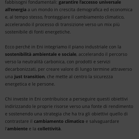
Energia accessibile
fabbisogni fondamentali:
garantire l’accesso universale
all’energia
a un mondo in crescita demografica ed economica
Innovazione
e, al tempo stesso, fronteggiare il cambiamento climatico,
accelerando il processo di transizione verso un mix più
sostenibile di fonti energetiche.
Scenari energetici
Ecco perché in Eni integriamo il piano industriale con la
sostenibilità ambientale
e sociale
, accelerando il percorso
verso la neutralità carbonica, con prodotti e servizi
decarbonizzati, per creare valore di lungo termine attraverso
una
just transition
, che mette al centro la sicurezza
energetica e le persone.
Chi investe in Eni contribuisce a perseguire questi obiettivi
indirizzando le proprie risorse verso una fonte di rendimento
e sostenendo una strategia che ha tra gli obiettivi quello di
contrastare il
cambiamento climatico
e salvaguardare
l'
ambiente
e la
collettività
.