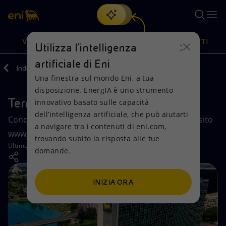
Cerca
VISIONE
AZIONI
PRODOTTI
Utilizza l'intelligenza
artificiale di Eni
Indietro
Una finestra sul mondo Eni, a tua
Oppure
scopri EnergIA
, la nostra nuova soluzione di intelligenza
disposizione. EnergIA è uno strumento
artificiale.
Termini e Condizioni
Visione
Azioni
Prodotti
innovativo basato sulle capacità
dell’intelligenza artificiale, che può aiutarti
Condizioni generali di utilizzo dei servizi offerti dal sito
a navigare tra i contenuti di eni.com,
Mission e valori
Diversificazione energetica
Casa
www.eni.com.
trovando subito la risposta alle tue
Ultimo aggiornamento:
22 aprile 2025
domande.
Persone e Partnership
Tecnologie per la transizione
Imprese
Net Zero
Collaborazioni per l'innovazione
Mobilità
INIZIA ORA
Modello satellitare
Attività nel mondo