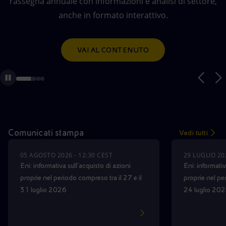
Partecipa al concorso*, per te premi e accessori firmati
rassegna annuale con informazioni e analisi di settore,
Energia accessibile
AUDIO WEBCAST ON DEMAND
BWT Alpine Formula One™ Team.
anche in formato interattivo.
Innovazione
SCOPRI IL CONCORSO
VAI AL CONTENUTO
Scenari energetici
Comunicati stampa
Vedi tutti
05 AGOSTO 2026 - 12:30 CEST
29 LUGLIO 20
Eni: informativa sull’acquisto di azioni
Eni: informativ
proprie nel periodo compreso tra il 27 e il
proprie nel pe
31 luglio 2026
24 luglio 20