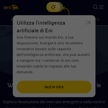
Cerca
VISIONE
AZIONI
PRODOTTI
Utilizza l'intelligenza
artificiale di Eni
Una finestra sul mondo Eni, a tua
Oppure
scopri EnergIA
, la nostra nuova soluzione di intelligenza
disposizione. EnergIA è uno strumento
artificiale.
Visione
Azioni
Prodotti
innovativo basato sulle capacità
dell’intelligenza artificiale, che può aiutarti
a navigare tra i contenuti di eni.com,
Mission e valori
Diversificazione energetica
Casa
trovando subito la risposta alle tue
domande.
Persone e Partnership
Tecnologie per la transizione
Imprese
Prova a vincere con BWT Alpine Formula
Risultati del secondo trimestre 2026
World Energy Review 2026, tutte le
Net Zero
Collaborazioni per l'innovazione
Mobilità
INIZIA ORA
Presentati i risultati di Eni del secondo trimestre 2026.
tendenze dell’energia
One™ Team
Modello satellitare
Attività nel mondo
Esplora l’evoluzione del mercato energetico nella nostra
Con Più Insieme, la famiglia Eni ti offre tanti vantaggi.