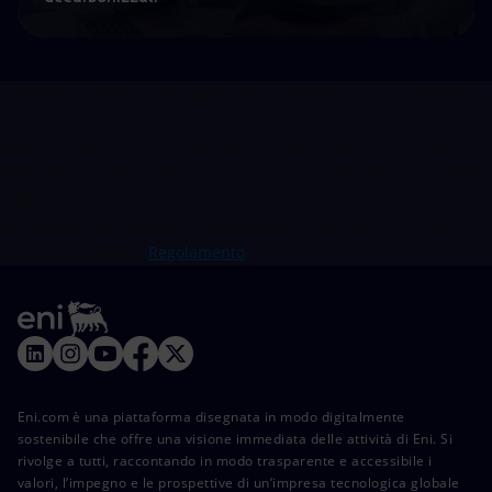
*Concorso a premi valido dalle ore 00:00 del 01/07/2026 alle ore
09:59 del 14/09/2026. Il concorso si svolge in due fasi: 1° fase dalle
ore 00:00 del 01/07/2026 alle ore 09:59 del 20/08/2026; 2° fase
dalle ore 10:00 del 20/08/2026 alle ore 09:59 del 14/09/2026. Premi
differenziati per le varie fasi e in base al livello di appartenenza a
Più Insieme. Montepremi complessivo pari a €338.313,40 (IVA
inclusa). Consulta il
Regolamento
.
Eni.com è una piattaforma disegnata in modo digitalmente
sostenibile che offre una visione immediata delle attività di Eni. Si
rivolge a tutti, raccontando in modo trasparente e accessibile i
valori, l’impegno e le prospettive di un’impresa tecnologica globale