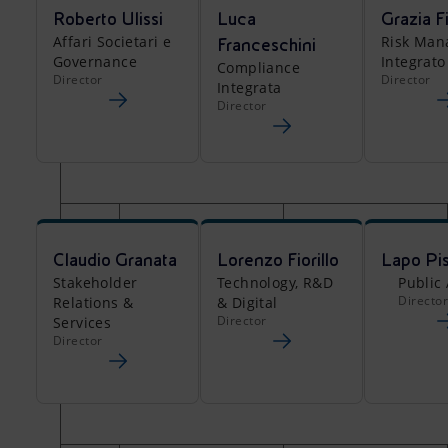
Roberto Ulissi
Luca
Grazia F
Affari Societari e
Risk Ma
Franceschini
Governance
Integrato
Compliance
Director
Director
Integrata
Director
Claudio Granata
Lorenzo Fiorillo
Lapo Pis
Stakeholder
Technology, R&D
Public 
Directo
Relations &
& Digital
Director
Services
Director