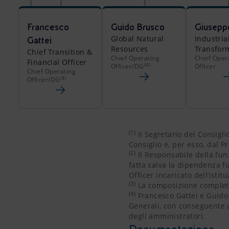
Francesco
Guido Brusco
Giusepp
Global Natural
Industria
Gattei
Resources
Transfor
Chief Transition &
Chief Operating
Chief Oper
Financial Officer
(4)
Officer/DG
Officer
Chief Operating
(4)
Officer/DG
(1)
Il Segretario del Consig
Consiglio e, per esso, dal P
(2)
Il Responsabile della fun
fatta salva la dipendenza f
Officer incaricato dell’isti
(3)
La composizione completa 
(4)
Francesco Gattei e Guido 
Generali, con conseguente a
degli amministratori.