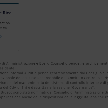
e Ricci
l
mation
ating
lio di Amministrazione e Board Counsel dipende gerarchicament
residente.
zione Internal Audit dipende gerarchicamente dal Consiglio e, p
unzionale dello stesso Responsabile dal Comitato Controllo e Ris
tuzione e del mantenimento del sistema di controllo interno e di 
del CdA di Eni è descritta nella sezione “Governance”.
Brusco sono stati nominati dal Consiglio di Amministrazione di 
pplicazione anche delle disposizioni della legge italiana che r