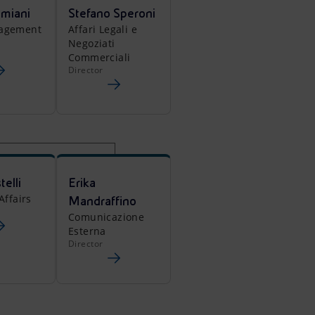
imiani
Stefano Speroni
nagement
Affari Legali e
Negoziati
Commerciali
Director
telli
Erika
Affairs
Mandraffino
r
Comunicazione
Esterna
Director