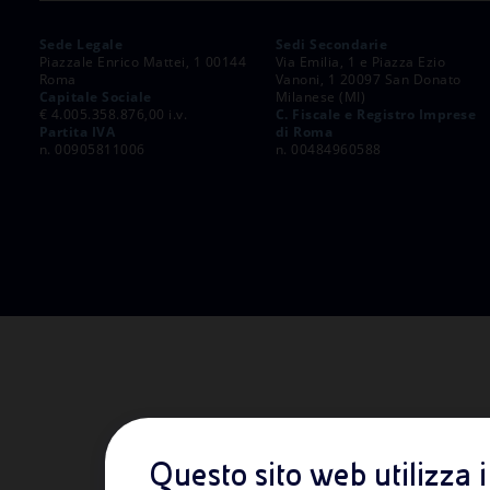
Market Abuse
Sede Legale
Sedi Secondarie
Piazzale Enrico Mattei, 1 00144
Via Emilia, 1 e Piazza Ezio
Roma
Vanoni, 1 20097 San Donato
Capitale Sociale
Milanese (MI)
€ 4.005.358.876,00 i.v.
C. Fiscale e Registro Imprese
Partita IVA
di Roma
n. 00905811006
n. 00484960588
Questo sito web utilizza 