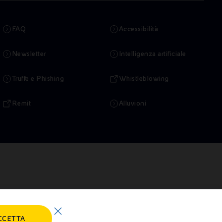
FAQ
Accessibilità
Newsletter
Intelligenza artificiale
Truffe e Phishing
Whistleblowing
Remit
Alluvioni
CCETTA