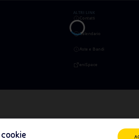
ALTRI LINK
Contatti
Calendario
Aste e Bandi
eniSpace
i cookie
A