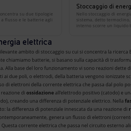
Stoccaggio di energ
 concentra su due tipologie
Nello stoccaggio di energi
a flusso e le batterie agli
sistema, detto termoclino,
interno scorre un liquido 
ergia elettrica
ù rilevante ambito di stoccaggio su cui si concentra la ricerca 
 chiamiamo batterie, si basano sulla capacità di trasformare
a. Alla base del loro funzionamento vi sono reazioni dette d
 ai due poli, o elettrodi, della batteria vengono ionizzate s
usso di elettroni della corrente elettrica che passa dal polo p
 reazione di
ossidazione
all’elettrodo positivo (catodo) e un
odo), creando una differenza di potenziale elettrico. Nella
fa
o: la differenza di potenziale innescata da una reazione di
ontemporaneamente, genera un flusso di elettroni (corrente 
. Questa corrente elettrica che passa nel circuito esterno al