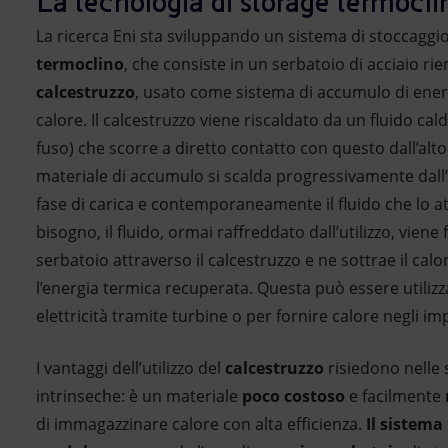
La tecnologia di storage termocli
La ricerca Eni sta sviluppando un sistema di stoccaggi
termoclino
, che consiste in un serbatoio di acciaio ri
calcestruzzo
, usato come sistema di accumulo di ener
calore. Il calcestruzzo viene riscaldato da un fluido cal
fuso) che scorre a diretto contatto con questo dall’alto 
materiale di accumulo si scalda progressivamente dall’a
fase di carica e contemporaneamente il fluido che lo at
bisogno, il fluido, ormai raffreddato dall’utilizzo, viene f
serbatoio attraverso il calcestruzzo e ne sottrae il ca
l’energia termica recuperata. Questa può essere utiliz
elettricità tramite turbine o per fornire calore negli imp
I vantaggi dell’utilizzo del
calcestruzzo
risiedono nelle 
intrinseche: è un materiale
poco costoso
e facilmente
di immagazzinare calore con alta efficienza.
Il sistema