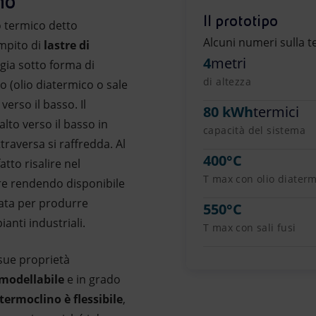
no
Il prototipo
o termico detto
Alcuni numeri sulla 
empito di
lastre di
4
metri
gia sotto forma di
di altezza
do (olio diatermico o sale
verso il basso. Il
80 kWh
termici
lto verso il basso in
capacità del sistema
traversa si raffredda. Al
400°C
atto risalire nel
T max con olio diater
lore rendendo disponibile
zata per produrre
550°C
ianti industriali.
T max con sali fusi
sue proprietà
modellabile
e in grado
 termoclino è flessibile
,