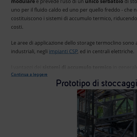
modulare
e prevede l’uso di un
unico serbatoio
di st
uno per il fluido caldo ed uno per quello freddo - ch
costituiscono i sistemi di accumulo termico, riducend
costi.
Le aree di applicazione dello storage termoclino sono a
industriali, negli
impianti CSP
, ed in centrali elettriche.
I vantaggi dei
sistemi di accumulo termico
in generale
Continua a leggere
Prototipo di stoccagg