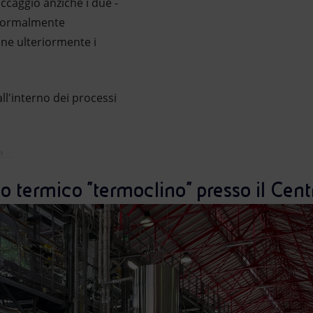
occaggio anziché i due -
e normalmente
one ulteriormente i
ll'interno dei processi
...
io termico "termoclino" presso il Cen