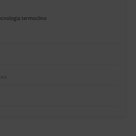
tecnologia termoclino
mico