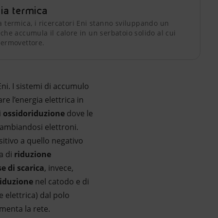
ia termica
a termica, i ricercatori Eni stanno sviluppando un
 che accumula il calore in un serbatoio solido al cui
termovettore.
Eni. I sistemi di accumulo
 l’energia elettrica in
i
ossidoriduzione
dove le
cambiandosi elettroni.
ositivo a quello negativo
a di
riduzione
se di scarica
, invece,
riduzione
nel catodo e di
elettrica) dal polo
imenta la rete.