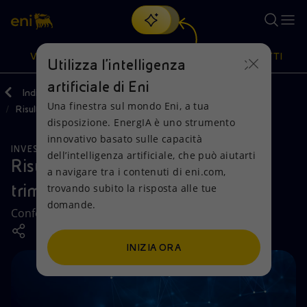
Cerca
VISIONE
AZIONI
PRODOTTI
Utilizza l'intelligenza
artificiale di Eni
Indietro
Investitori
Reporting e bilanci
Una finestra sul mondo Eni, a tua
Risultati finanziari e rapporti
Oppure
scopri EnergIA
, la nostra nuova soluzione di intelligenza
disposizione. EnergIA è uno strumento
artificiale.
Visione
Azioni
Prodotti
innovativo basato sulle capacità
INVESTITORI
dell’intelligenza artificiale, che può aiutarti
Risultati dell’esercizio e del quarto
a navigare tra i contenuti di eni.com,
Mission e valori
Diversificazione energetica
Casa
trimestre 2025
trovando subito la risposta alle tue
domande.
Persone e Partnership
Tecnologie per la transizione
Imprese
Conference call e Q&A, giovedì 26 febbraio 2026.
Net Zero
Collaborazioni per l'innovazione
Mobilità
INIZIA ORA
Modello satellitare
Attività nel mondo