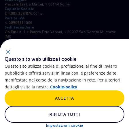
Piazzale Enrico Mattei, 1 00144 Roma
Capitale Sociale
€ 4.005.358.876,00 i.v.
Partita IVA
n. 00905811006
Sedi Secondarie
Via Emilia, 1 e Piazza Ezio Vanoni, 1 20097 San Donato Milanese
(MI)
C. Fiscale e Registro Imprese di Roma
n. 00484960588
ALTRI LINK
Questo sito web utilizza i cookie
Contatti
FAQ
Questo sito utilizza cookie di profilazione, al fine di inviarti
pubblicità e offrirti servizi in linea con le preferenze da te
Accessibilità
Calendario
manifestate nel corso della navigazione in rete. Per ulteriori
dettagli visita la nostra
Cookie-policy
Newsletter
Intelligenza artificiale
ACCETTA
Aste e Bandi
Truffe e Phishing
Whistleblowing
eniSpace
RIFIUTA TUTTI
Remit
Alluvioni
Impostazioni cookie