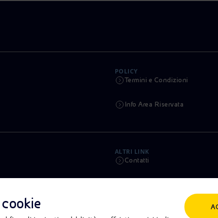
POLICY
Termini e Condizioni
Info Area Riservata
ALTRI LINK
Contatti
Calendario
i cookie
A
Aste e Bandi