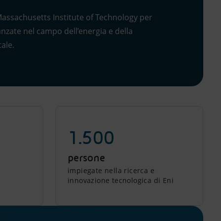
Massachusetts Institute of Technology per
nzate nel campo dell’energia e della
ale.
1.500
persone
impiegate nella ricerca e
innovazione tecnologica di Eni