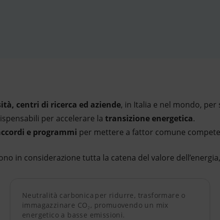
ità, centri di ricerca ed aziende
, in Italia e nel mondo, pe
ispensabili per accelerare la
transizione energetica
.
 accordi e programmi
per mettere a fattor comune competen
ono in considerazione tutta la catena del valore dell’energia, 
Neutralità carbonica per ridurre, trasformare o
immagazzinare CO₂, promuovendo un mix
energetico a basse emissioni.