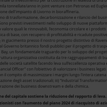
finale di investimento per la costruzione in Malesia di una b
mila tonnellate/anno in joint venture con Petronas ed Euglen
ione dell'impianto di Livorno in bioraffineria.
piano di trasformazione, decarbonizzazione e rilancio del busi
ono previsti investimenti nello sviluppo di nuove piattaform
alore quali le rinnovabili, l’economia circolare e i prodotti
ica di base, con recupero di profittabilità e ricadute positive
in giacimento presso il nostro progetto distintivo di Raven
2
al Governo britannico fondi pubblici per il progetto di trasp
l Bay, un fondamentale traguardo per lo sviluppo del proge
ruttura organizzativa costituita da tre raggruppamenti di bu
elle società satellite facendo leva sull’eccellenza operativa e
ancial Officer” con l’obiettivo di valorizzare i business legati 
 il compito di massimizzare i margini lungo l’intera catena 
azione degli asset tradizionali; iii) “Industrial Transformatio
turazione dei business downstream e della chimica.
ne del capitale sostiene la riduzione del rapporto di lev
azionisti con l’aumento del piano 2024 di riacquisto di azi