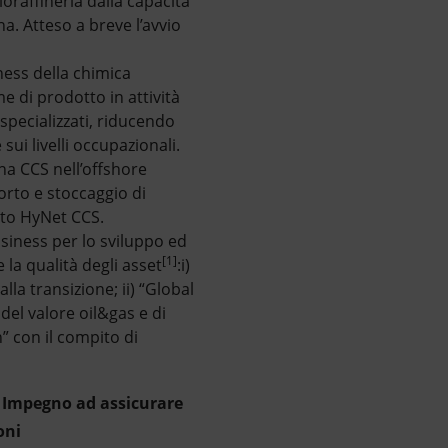
ioraffineria dalla capacità
a. Atteso a breve l’avvio
ness della chimica
e di prodotto in attività
 specializzati, riducendo
 sui livelli occupazionali.
na CCS nell’offshore
orto e stoccaggio di
tto HyNet CCS.
siness per lo sviluppo ed
[1]
 la qualità degli asset
:i)
alla transizione; ii) “Global
del valore oil&gas e di
n” con il compito di
a. Impegno ad assicurare
oni