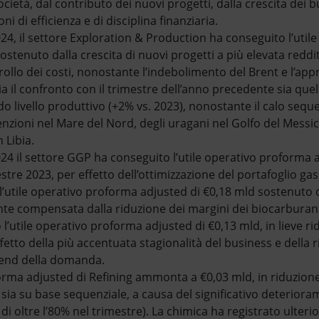
ocietà, dal contributo dei nuovi progetti, dalla crescita dei b
ni di efficienza e di disciplina finanziaria.
024, il settore Exploration & Production ha conseguito l’uti
stenuto dalla crescita di nuovi progetti a più elevata redditiv
rollo dei costi, nonostante l’indebolimento del Brent e l’ap
a il confronto con il trimestre dell’anno precedente sia quel
do livello produttivo (+2% vs. 2023), nonostante il calo sequ
nzioni nel Mare del Nord, degli uragani nel Golfo del Messic
n Libia.
024 il settore GGP ha conseguito l’utile operativo proforma 
stre 2023, per effetto dell’ottimizzazione del portafoglio ga
 l’utile operativo proforma adjusted di €0,18 mld sostenuto
te compensata dalla riduzione dei margini dei biocarburanti
l’utile operativo proforma adjusted di €0,13 mld, in lieve ri
fetto della più accentuata stagionalità del business e della r
trend della domanda.
forma adjusted di Refining ammonta a €0,03 mld, in riduzione 
ia su base sequenziale, a causa del significativo deterioram
i oltre l’80% nel trimestre). La chimica ha registrato ulterio