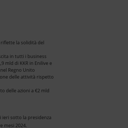
iflette la solidità del
cita in tutti i business
9 mld di KKR in Enilive e
y nel Regno Unito
ne delle attività rispetto
sto delle azioni a €2 mld
i ieri sotto la presidenza
ve mesi 2024.