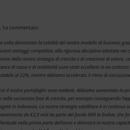
ni, ha commentato:
olta dimostrato la solidità del nostro modello di business grazi
scenti vantaggi competitivi, alla rigorosa disciplina adottata nei co
zione della nostra strategia di crescita e di creazione di valore, c
mance di cassa e di redditività sono state eccellenti in un contes
 stabile al 22%, mentre abbiamo accelerato il ritmo di esecuzione 
verso il nostro portafoglio sono evidenti. Abbiamo aumentato la 
nella successiva fase di crescita, per esempio conseguendo l’ap
ogetti in Indonesia. La nostra strategia satellitare è in continuo s
investimento da €2,9 mld da parte del fondo KKR in Enilive, che fa
enitude nella prima parte dell’anno e dimostra la nostra capacità