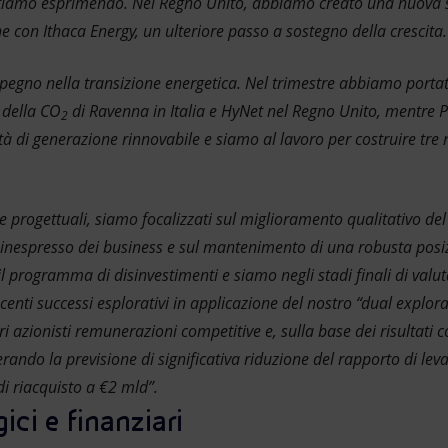
tiamo esprimendo. Nel Regno Unito, abbiamo creato una nuova so
 con Ithaca Energy, un ulteriore passo a sostegno della crescita.
mpegno nella transizione energetica. Nel trimestre abbiamo portat
 della CO
di Ravenna in Italia e HyNet nel Regno Unito, mentre 
2
à di generazione rinnovabile e siamo al lavoro per costruire tre nu
 e progettuali, siamo focalizzati sul miglioramento qualitativo del
re inespresso dei business e sul mantenimento di una robusta posi
 programma di disinvestimenti e siamo negli stadi finali di valut
centi successi esplorativi in applicazione del nostro “dual explo
tri azionisti remunerazioni competitive e, sulla base dei risultati c
derando la previsione di significativa riduzione del rapporto di l
i riacquisto a €2 mld”.
ici e finanziari