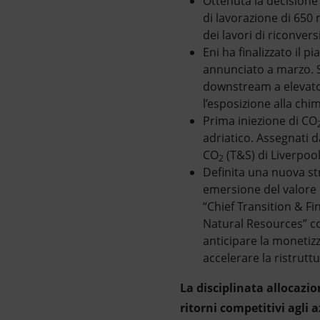
Ottenuta la decisione 
di lavorazione di 650 
dei lavori di riconvers
Eni ha finalizzato il 
annunciato a marzo. S
downstream a elevato v
l’esposizione alla chim
Prima iniezione di CO
adriatico. Assegnati d
CO
(T&S) di Liverpoo
2
Definita una nuova st
emersione del valore d
“Chief Transition & Fin
Natural Resources” con
anticipare la monetizz
accelerare la ristrut
La disciplinata allocazio
ritorni competitivi agli 