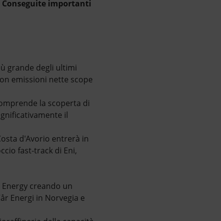
o. Conseguite importanti
più grande degli ultimi
con emissioni nette scope
comprende la scoperta di
gnificativamente il
Costa d'Avorio entrerà in
ccio fast-track di Eni,
ca Energy creando un
Vår Energi in Norvegia e