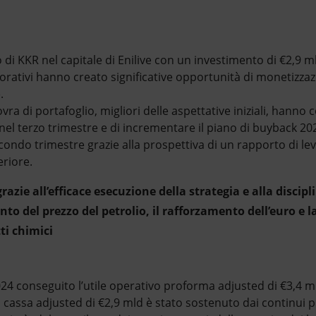
di KKR nel capitale di Enilive con un investimento di €2,9 m
lorativi hanno creato significative opportunità di monetizzaz
.
ra di portafoglio, migliori delle aspettative iniziali, hanno 
nel terzo trimestre e di incrementare il piano di buyback 20
ondo trimestre grazie alla prospettiva di un rapporto di lev
eriore.
grazie all’efficace esecuzione della strategia e alla discipl
o del prezzo del petrolio, il rafforzamento dell’euro e la
ti chimici
24 conseguito l’utile operativo proforma adjusted di €3,4 ml
 di cassa adjusted di €2,9 mld è stato sostenuto dai continui 