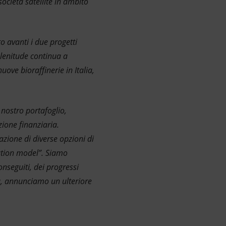
cietà satellite in ambito
o avanti i due progetti
Plenitude continua a
ove bioraffinerie in Italia,
 nostro portafoglio,
zione finanziaria.
azione di diverse opzioni di
ration model”. Siamo
onseguiti, dei progressi
eva, annunciamo un ulteriore