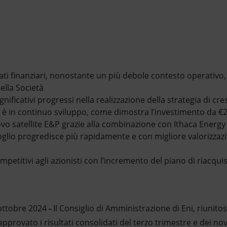
tati finanziari, nonostante un più debole contesto operativo, r
ella Società
nificativi progressi nella realizzazione della strategia di cres
e è in continuo sviluppo, come dimostra l’investimento da €2,
ovo satellite E&P grazie alla combinazione con Ithaca Energ
glio progredisce più rapidamente e con migliore valorizzazio
ompetitivi agli azionisti con l’incremento del piano di riacqui
ottobre 2024
-
Il Consiglio di Amministrazione di Eni, riunitos
pprovato i risultati consolidati del terzo trimestre e dei no