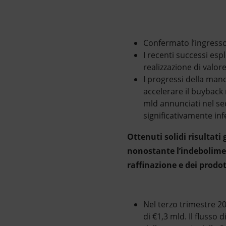
Confermato l’ingresso 
I recenti successi esp
realizzazione di valore
I progressi della manov
accelerare il buyback 
mld annunciati nel sec
significativamente inf
Ottenuti solidi risultati 
nonostante l’indeboliment
raffinazione e dei prodot
Nel terzo trimestre 20
di €1,3 mld. Il flusso