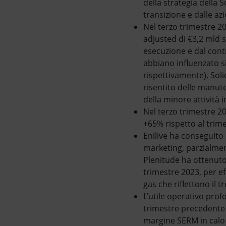
della strategia della S
transizione e dalle azio
Nel terzo trimestre 2
adjusted di €3,2 mld so
esecuzione e dal cont
abbiano influenzato si
rispettivamente). Soli
risentito delle manute
della minore attività i
Nel terzo trimestre 2
+65% rispetto al trime
Enilive ha conseguito
marketing, parzialmen
Plenitude ha ottenuto 
trimestre 2023, per ef
gas che riflettono il 
L’utile operativo pro
trimestre precedente s
margine SERM in calo d