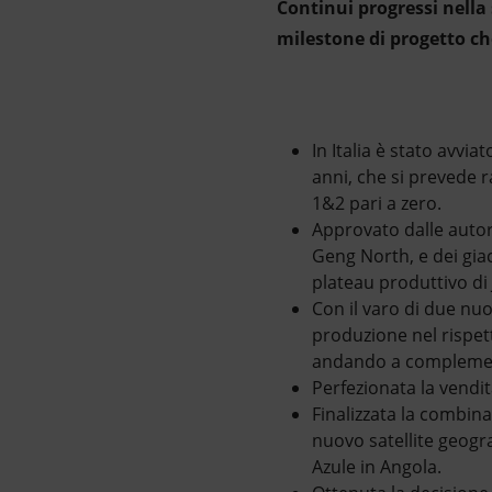
Continui progressi nella
milestone di progetto ch
In Italia è stato avvia
anni, che si prevede 
1&2 pari a zero.
Approvato dalle autor
Geng North, e dei gia
plateau produttivo di
Con il varo di due nuo
produzione nel rispetto
andando a complement
Perfezionata la vendita
Finalizzata la combina
nuovo satellite geogra
Azule in Angola.