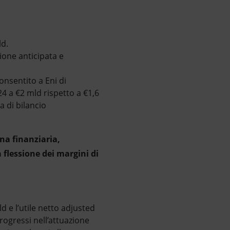
ld.
ione anticipata e
consentito a Eni di
24 a €2 mld rispetto a €1,6
a di bilancio
ina finanziaria,
 flessione dei margini di
d e l’utile netto adjusted
progressi nell’attuazione