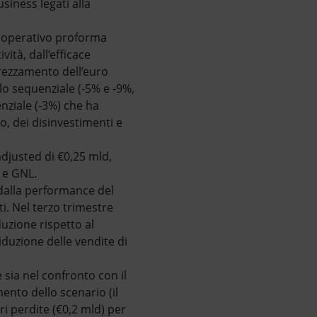
usiness legati alla
le operativo proforma
ità, dall’efficace
prezzamento dell’euro
lo sequenziale (-5% e -9%,
enziale (-3%) che ha
o, dei disinvestimenti e
adjusted di €0,25 mld,
s e GNL.
 dalla performance del
. Nel terzo trimestre
duzione rispetto al
iduzione delle vendite di
sia nel confronto con il
ento dello scenario (il
ri perdite (€0,2 mld) per