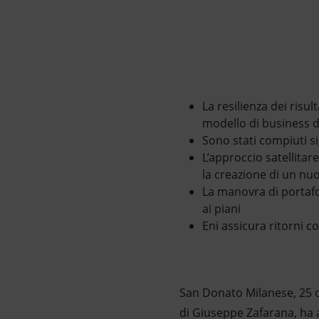
Market Abuse
La resilienza dei risul
modello di business d
Sono stati compiuti sig
L’approccio satellitar
la creazione di un nu
La manovra di portafo
ai piani
Eni assicura ritorni c
San Donato Milanese, 25 
di Giuseppe Zafarana, ha a