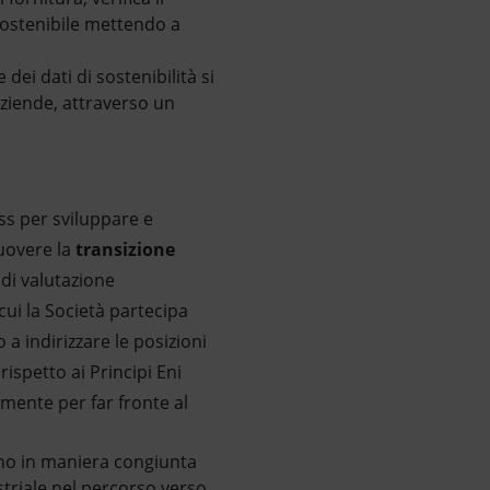
 sostenibile mettendo a
dei dati di sostenibilità si
aziende, attraverso un
ess per sviluppare e
uovere la
transizione
 di valutazione
cui la Società partecipa
 a indirizzare le posizioni
rispetto ai Principi Eni
emente per far fronte al
uono in maniera congiunta
ustriale nel percorso verso