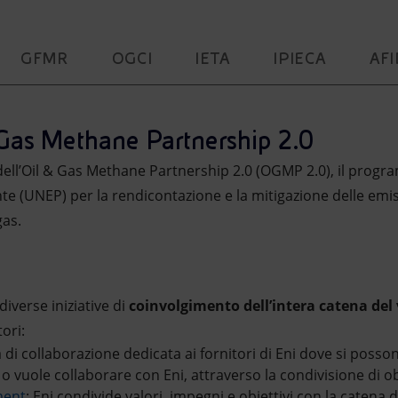
GFMR
OGCI
IETA
IPIECA
AFI
as Methane Partnership 2.0
ll’Oil & Gas Methane Partnership 2.0 (OGMP 2.0), il progra
te (UNEP) per la rendicontazione e la mitigazione delle emi
gas.
verse iniziative di
coinvolgimento dell’intera catena del
tori:
 di collaborazione dedicata ai fornitori di Eni dove si posso
a o vuole collaborare con Eni, attraverso la condivisione di ob
ment
: Eni condivide valori, impegni e obiettivi con la catena di 