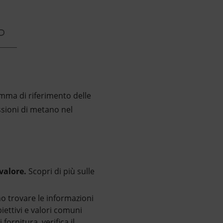
D
mma di riferimento delle
ssioni di metano nel
 valore.
Scopri di più sulle
no trovare le informazioni
iettivi e valori comuni
fornitura, verifica il