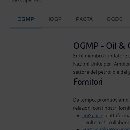
OGMP
IOGP
PACTA
OGDC
OGMP - Oil & G
Eni è membro fondatore de
Nazioni Unite per l’Ambien
settore del petrolio e del 
Fornitori
Da tempo, promuoviamo di
relazioni con i nostri forni
eniSpace
: piattaforma
rivolte a chi collabor
Sustainable Procure