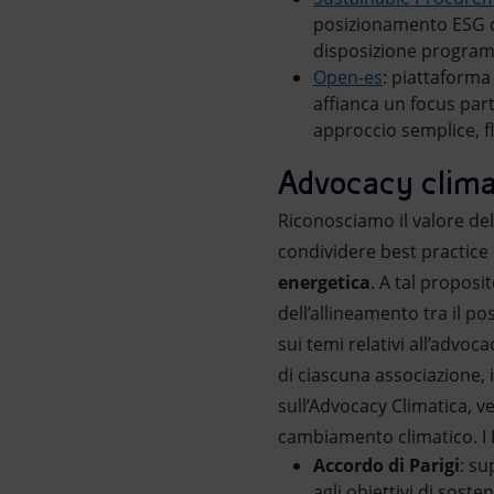
posizionamento ESG de
disposizione program
Open-es
: piattaforma
affianca un focus part
approccio semplice, fle
Advocacy clima
Riconosciamo il valore dell
condividere best practice
energetica
. A tal proposi
dell’allineamento tra il po
sui temi relativi all’advoc
di ciascuna associazione, i
sull’Advocacy Climatica, v
cambiamento climatico. I P
Accordo di Parigi
: su
agli obiettivi di soste