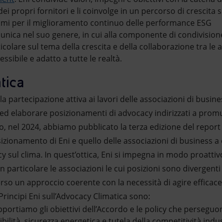
i propri fornitori e li coinvolge in un percorso di crescita
mi per il miglioramento continuo delle performance ESG
 unica nel suo genere, in cui alla componente di condivisione 
icolare sul tema della crescita e della collaborazione tra le 
ssibile e adatto a tutte le realtà.
tica
a partecipazione attiva ai lavori delle associazioni di busin
 ed elaborare posizionamenti di advocacy indirizzati a prom
to, nel 2024, abbiamo pubblicato la terza edizione del report
sizionamento di Eni e quello delle associazioni di business a 
acy sul clima. In quest’ottica, Eni si impegna in modo proattivo
n particolare le associazioni le cui posizioni sono divergenti 
erso un approccio coerente con la necessità di agire efficac
rincipi Eni sull’Advocacy Climatica sono:
pportiamo gli obiettivi dell’Accordo e le policy che perseg
nibilità, sicurezza energetica e tutela della competitività ind