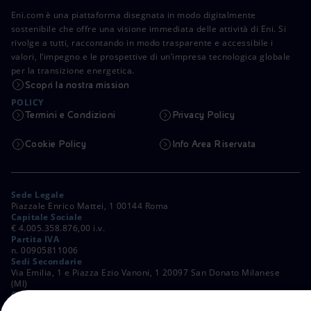
Eni.com è una piattaforma disegnata in modo digitalmente
sostenibile che offre una visione immediata delle attività di Eni. Si
rivolge a tutti, raccontando in modo trasparente e accessibile i
valori, l’impegno e le prospettive di un’impresa tecnologica globale
per la transizione energetica.
Scopri la nostra mission
POLICY
Termini e Condizioni
Privacy Policy
Cookie Policy
Info Area Riservata
Sede Legale
Piazzale Enrico Mattei, 1 00144 Roma
Capitale Sociale
€ 4.005.358.876,00 i.v.
Partita IVA
n. 00905811006
Sedi Secondarie
Via Emilia, 1 e Piazza Ezio Vanoni, 1 20097 San Donato Milanese
(MI)
C. Fiscale e Registro Imprese di Roma
n. 00484960588