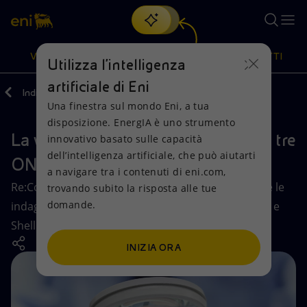
Cerca
VISIONE
AZIONI
PRODOTTI
Utilizza l'intelligenza
artificiale di Eni
Indietro
Media
Caso OPL 245
Una finestra sul mondo Eni, a tua
Oppure
scopri EnergIA
, la nostra nuova soluzione di intelligenza
disposizione. EnergIA è uno strumento
artificiale.
La vicenda OPL 245 e il ruolo delle tre
Visione
Azioni
Prodotti
innovativo basato sulle capacità
dell’intelligenza artificiale, che può aiutarti
ONG
a navigare tra i contenuti di eni.com,
Mission e valori
Diversificazione energetica
Casa
Re:Common, The Corner House e Global Witness e le
trovando subito la risposta alle tue
domande.
indagini sull’acquisizione del Blocco da parte di Eni e
Persone e Partnership
Tecnologie per la transizione
Imprese
Shell: l’esito degli esposti.
Net Zero
Collaborazioni per l'innovazione
Mobilità
INIZIA ORA
Modello satellitare
Attività nel mondo