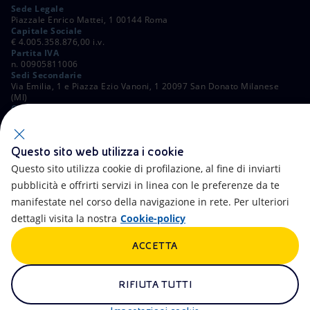
Sede Legale
Piazzale Enrico Mattei, 1 00144 Roma
Capitale Sociale
€ 4.005.358.876,00 i.v.
Partita IVA
n. 00905811006
Sedi Secondarie
Via Emilia, 1 e Piazza Ezio Vanoni, 1 20097 San Donato Milanese
(MI)
C. Fiscale e Registro Imprese di Roma
n. 00484960588
ALTRI LINK
Questo sito web utilizza i cookie
Contatti
FAQ
Questo sito utilizza cookie di profilazione, al fine di inviarti
pubblicità e offrirti servizi in linea con le preferenze da te
Accessibilità
Calendario
manifestate nel corso della navigazione in rete. Per ulteriori
dettagli visita la nostra
Cookie-policy
Newsletter
Intelligenza artificiale
ACCETTA
Aste e Bandi
Truffe e Phishing
Whistleblowing
eniSpace
RIFIUTA TUTTI
Remit
Alluvioni