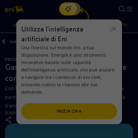
Cerca
VISIONE
AZIONI
PRODOTTI
Utilizza l'intelligenza
artificiale di Eni
Indietro
Media
Storie
Una finestra sul mondo Eni, a tua
Oppure
scopri EnergIA
, la nostra nuova soluzione di intelligenza
disposizione. EnergIA è uno strumento
artificiale.
PRODOTTI E SOLUZIONI ENERGETICHE
Visione
Azioni
Prodotti
innovativo basato sulle capacità
Gas naturale: cos'è, come si estrae e
dell’intelligenza artificiale, che può aiutarti
come si trasporta
a navigare tra i contenuti di eni.com,
Mission e valori
Diversificazione energetica
Casa
trovando subito la risposta alle tue
Con la metà dell'impronta carbonica del carbone, a
domande.
Persone e Partnership
Tecnologie per la transizione
Imprese
parità di energia prodotta, è un sostegno valido alla
transizione energetica.
Net Zero
Collaborazioni per l'innovazione
Mobilità
INIZIA ORA
RUBRICA: Le parole dell'energia
Modello satellitare
Attività nel mondo