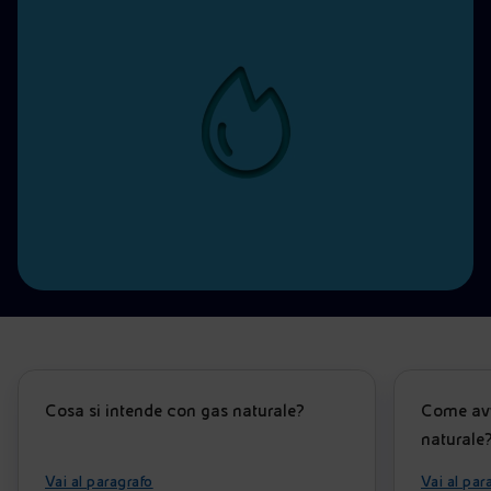
Energia accessibile
Innovazione
Scenari energetici
Cosa si intende con gas naturale?
Come avv
naturale
Vai al paragrafo
Vai al par