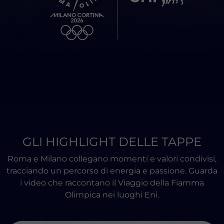
GLI HIGHLIGHT DELLE TAPPE
COME FUNZIONA
Seleziona una tappa in evidenza per
Roma e Milano collegano momenti e valori condivisi,
esplorare la mappa e scoprire ulteriori
tracciando un percorso di energia e passione. Guarda
dettagli
i video che raccontano il Viaggio della Fiamma
Olimpica nei luoghi Eni.
Tappe