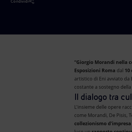
Condividi
Market Abuse
“Giorgio Morandi nella c
Esposizioni Roma
dal
10
artistico di Eni avviato d
costante a sostegno della
Il dialogo tra cu
L'insieme delle opere raccol
come Morandi, De Pisis, T
collezionismo d'impresa
luce un
rapporto continu