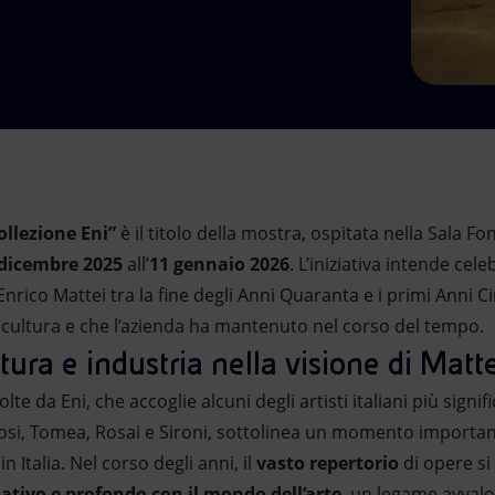
ollezione Eni”
è il titolo della mostra, ospitata nella Sala F
 dicembre 2025
all’
11 gennaio 2026
. L’iniziativa intende cel
a Enrico Mattei tra la fine degli Anni Quaranta e i primi Ann
 cultura e che l’azienda ha mantenuto nel corso del tempo.
ltura e industria nella visione di Matt
te da Eni, che accoglie alcuni degli artisti italiani più signif
osi, Tomea, Rosai e Sironi, sottolinea un momento important
in Italia. Nel corso degli anni, il
vasto repertorio
di opere si
ativo e profondo con il mondo dell’arte
, un legame avvalo