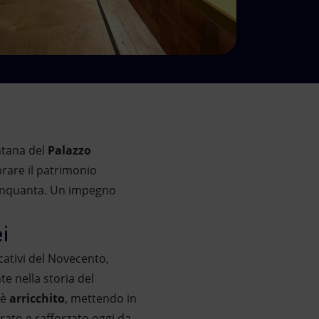
ontana del
Palazzo
ebrare il patrimonio
i Cinquanta. Un impegno
ei
icativi del Novecento,
e nella storia del
 è
arricchito
, mettendo in
rato e rafforzato oggi da