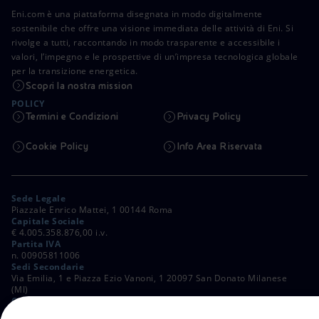
Eni.com è una piattaforma disegnata in modo digitalmente
sostenibile che offre una visione immediata delle attività di Eni. Si
rivolge a tutti, raccontando in modo trasparente e accessibile i
valori, l’impegno e le prospettive di un’impresa tecnologica globale
per la transizione energetica.
Scopri la nostra mission
POLICY
Termini e Condizioni
Privacy Policy
Cookie Policy
Info Area Riservata
Sede Legale
Piazzale Enrico Mattei, 1 00144 Roma
Capitale Sociale
€ 4.005.358.876,00 i.v.
Partita IVA
n. 00905811006
Sedi Secondarie
Via Emilia, 1 e Piazza Ezio Vanoni, 1 20097 San Donato Milanese
(MI)
C. Fiscale e Registro Imprese di Roma
n. 00484960588