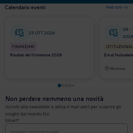
Calendario eventi
Vedi tutti
09 - 13
23 OTT 2026
202
FINANZIARI
ISTITUZIONAL
Risultati del III trimestre 2026
Eni al Festivalet
Mantova
Non perdere nemmeno una novità
Iscriviti alla newsletter e attiva il mail alert per scoprire gli
insight dal mondo Eni.
Email*