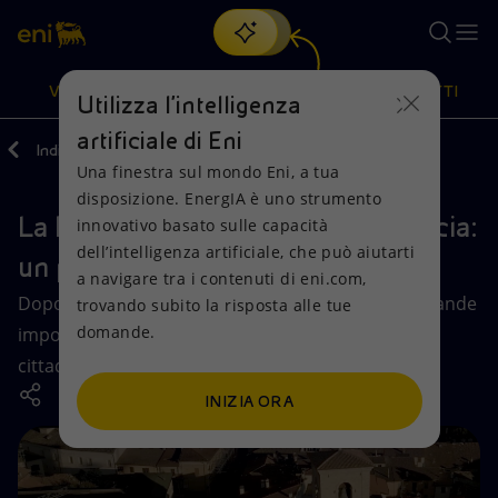
Cerca
VISIONE
AZIONI
PRODOTTI
Utilizza l'intelligenza
artificiale di Eni
Indietro
Media
Eventi
Una finestra sul mondo Eni, a tua
Oppure
scopri EnergIA
, la nostra nuova soluzione di intelligenza
disposizione. EnergIA è uno strumento
artificiale.
La Basilica di San Benedetto a Norcia:
Visione
Azioni
Prodotti
innovativo basato sulle capacità
dell’intelligenza artificiale, che può aiutarti
un progetto di rinascita
a navigare tra i contenuti di eni.com,
Mission e valori
Diversificazione energetica
Casa
Dopo nove anni dal sisma del 2016, un luogo di grande
trovando subito la risposta alle tue
domande.
importanza spirituale e culturale viene restituito ai
Persone e Partnership
Tecnologie per la transizione
Imprese
cittadini.
Net Zero
Collaborazioni per l'innovazione
Mobilità
INIZIA ORA
Modello satellitare
Attività nel mondo