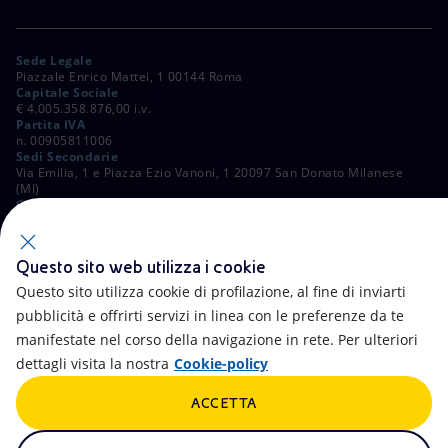
Sede Legale
Piazzale Enrico Mattei, 1 00144 Roma
Capitale Sociale
€ 4.005.358.876,00 i.v.
Partita IVA
n. 00905811006
Sedi Secondarie
Via Emilia, 1 e Piazza Ezio Vanoni, 1 20097 San Donato Milanese
(MI)
C. Fiscale e Registro Imprese di Roma
n. 00484960588
ALTRI LINK
Questo sito web utilizza i cookie
Contatti
FAQ
Questo sito utilizza cookie di profilazione, al fine di inviarti
pubblicità e offrirti servizi in linea con le preferenze da te
Accessibilità
Calendario
manifestate nel corso della navigazione in rete. Per ulteriori
dettagli visita la nostra
Cookie-policy
Newsletter
Intelligenza artificiale
ACCETTA
Aste e Bandi
Truffe e Phishing
Whistleblowing
eniSpace