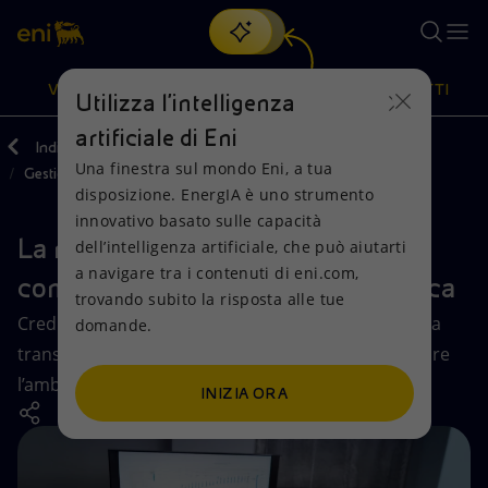
Cerca
VISIONE
AZIONI
PRODOTTI
Utilizza l'intelligenza
artificiale di Eni
Indietro
Sostenibilità
Impegno per la sostenibilità
Una finestra sul mondo Eni, a tua
Gestione della sostenibilità
Oppure
scopri EnergIA
, la nostra nuova soluzione di intelligenza
disposizione. EnergIA è uno strumento
artificiale.
Visione
Azioni
Prodotti
innovativo basato sulle capacità
La nostra Supply Chain, impegno
dell’intelligenza artificiale, che può aiutarti
a navigare tra i contenuti di eni.com,
Mission e valori
Diversificazione energetica
Casa
comune per la transizione energetica
trovando subito la risposta alle tue
Crediamo nell'impegno di tutti per raggiungere una
domande.
Persone e Partnership
Tecnologie per la transizione
Imprese
transizione energetica socialmente equa, preservare
l’ambiente e garantire energia accessibile.
Net Zero
Collaborazioni per l'innovazione
Mobilità
INIZIA ORA
Modello satellitare
Attività nel mondo