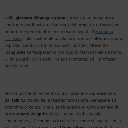
Nella
giornata d'inaugurazione
è previsto un momento di
confronto per illustrare il concept del progetto: un’occasione
importante per ribadire i nostri valori legati all’
economia
circolare
e alla sostenibilità, alla formazione e all’innovazione,
capisaldi condivisi tra noi e i nostri partner. All’evento
inaugurale parteciperanno con alcuni interventi Niko Romito,
Gilda Bojardi, Carlo Ratti, Tiziana Monterisi, ed il professor
Martin Kater.
Altro importante momento di discussione è rappresentato
dal
talk
“Lo studio della felicità: formazione, benessere ed
economia circolare” che si terrà sempre all’Orto Botanico di
Brera
sabato 20 aprile
2024. Il panel, dedicato alle
competenze, all’economia circolare e a come si legano con la
felicità, vedrà la presenza di
Virginia Benzi
, creator digital e