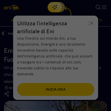
Cerca
VISIONE
AZIONI
PRODOTTI
Utilizza l'intelligenza
artificiale di Eni
Indietro
Media
Eventi
Una finestra sul mondo Eni, a tua
Oppure
scopri EnergIA
, la nostra nuova soluzione di intelligenza
disposizione. EnergIA è uno strumento
artificiale.
Eni e la ricetta della felicità, al
Visione
Azioni
Prodotti
innovativo basato sulle capacità
dell’intelligenza artificiale, che può aiutarti
FuoriSalone 2024
a navigare tra i contenuti di eni.com,
Mission e valori
Diversificazione energetica
Casa
Un percorso esperienziale all’Orto Botanico di Brera
trovando subito la risposta alle tue
domande.
che porta il visitatore a vedere con occhi nuovi
Persone e Partnership
Tecnologie per la transizione
Imprese
elementi noti della nostra quotidianità.
Net Zero
Collaborazioni per l'innovazione
Mobilità
Brera
INIZIA ORA
Modello satellitare
Attività nel mondo